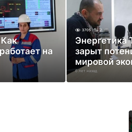
3705
2
 Как
Энергетика 
работает на
зарыт потен
мировой эко
6 лет назад
6
л
е
т
н
а
з
а
д