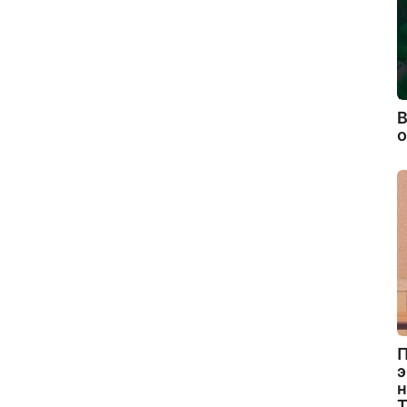
В
П
э
н