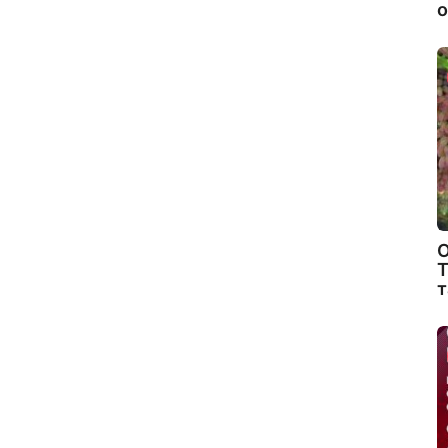
о
О
Т
т