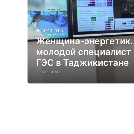
3740
2
Женщина-энергетик.
молодой специалист 
ГЭС в Таджикистане
3 года назад
3
г
о
д
а
н
а
з
а
д