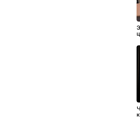
Э
ц
Ч
к