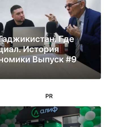
Таджикистан. Где
циал. История
номики Выпуск #9
PR