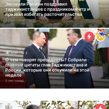
Эмомали Рахмон поздравил
таджикистанцев с праздником Фитр и
призвал избегать расточительства
3 года назад
3
г
о
д
а
н
а
з
4107
2
а
О чем говорят президенты? Собрали
д
главные цитаты глав Таджикистана и
России, которые они озвучили на этой
неделе
5 лет назад
5
л
е
т
н
а
з