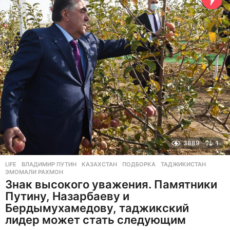
а
д
3889
1
LIFE
ВЛАДИМИР ПУТИН
,
КАЗАХСТАН
,
ПОДБОРКА
,
ТАДЖИКИСТАН
,
ЭМОМАЛИ РАХМОН
Знак высокого уважения. Памятники
Путину, Назарбаеву и
Бердымухамедову, таджикский
лидер может стать следующим