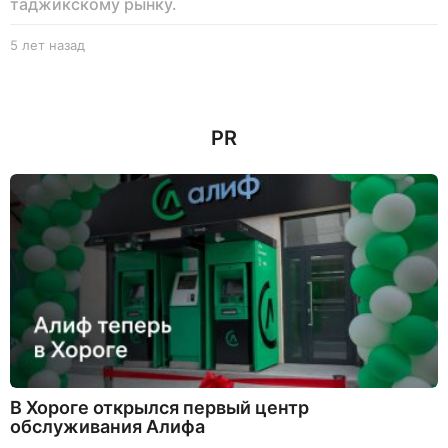
таджикскому рынку.
5 лет назад
5
л
е
т
н
PR
а
з
а
д
В Хороге открылся первый центр
обслуживания Алифа