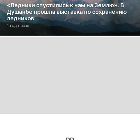
«Ледники спустились к нам на Землю». В
Душанбе прошла выставка по сохранению
ледников
1 год назад
1
г
о
д
н
а
з
а
д