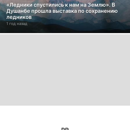
«Ледники спустились к нам на Землю». В
Душанбе прошла выставка по сохранению
ледников
1 год назад
1
г
о
д
н
а
з
а
д