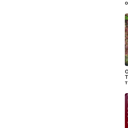
о
О
Т
т