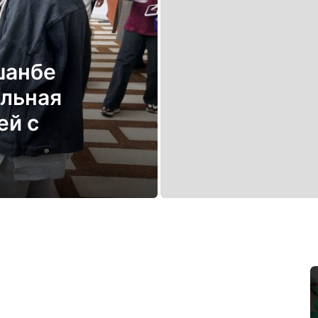
шанбе
ельная
ей с