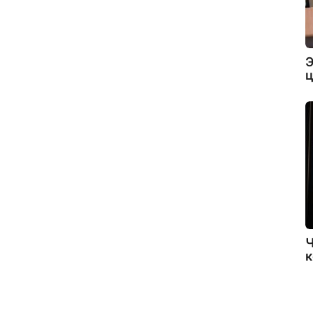
Э
ц
Ч
к