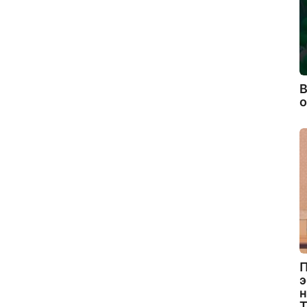
В
П
э
н