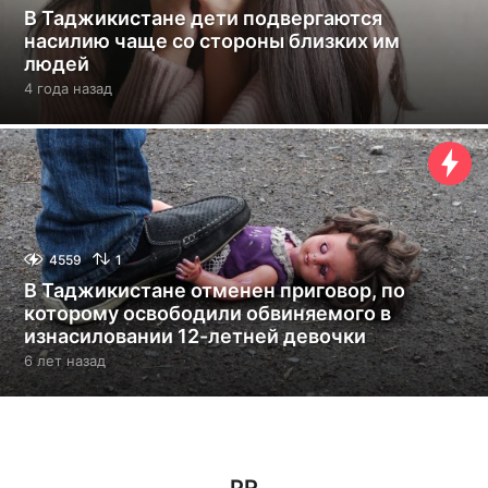
В Таджикистане дети подвергаются
насилию чаще со стороны близких им
людей
4 года назад
4
г
о
д
а
н
а
з
а
4559
1
д
В Таджикистане отменен приговор, по
которому освободили обвиняемого в
изнасиловании 12-летней девочки
6 лет назад
6
л
е
т
н
а
з