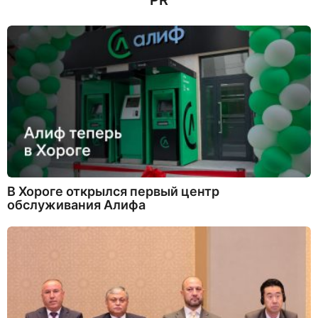
PR
а
д
В Хороге открылся первый центр
обслуживания Алифа