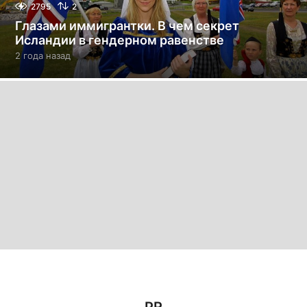
2795
2
Глазами иммигрантки. В чем секрет
Исландии в гендерном равенстве
2 года назад
2
г
о
д
а
н
а
з
а
д