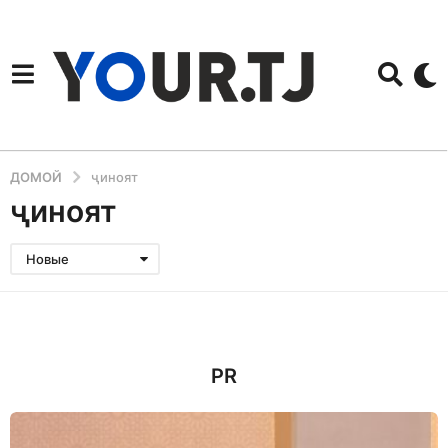
ДОМОЙ
ҷиноят
ҷиноят
Новые
PR