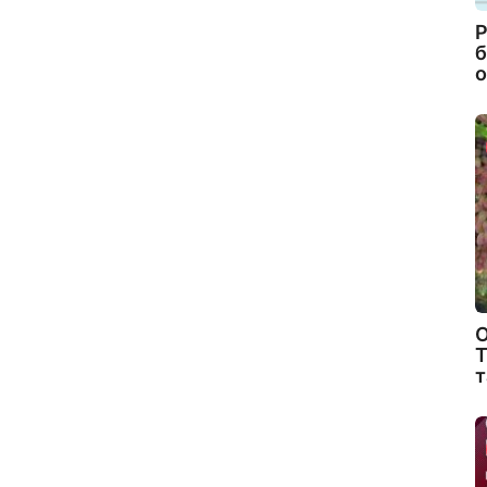
Р
б
о
О
Т
т