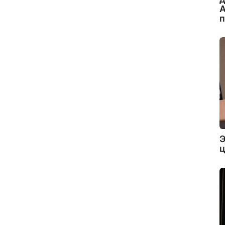
А
Э
ц