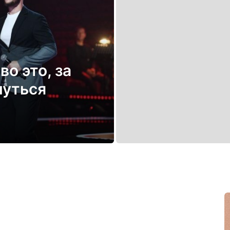
о это, за
нуться