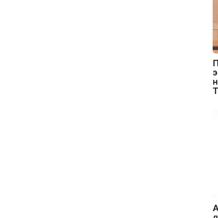
П
э
н
A