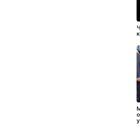
Ч
к
о