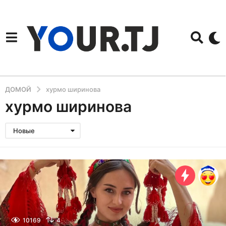
ДОМОЙ
хурмо ширинова
хурмо ширинова
Новые
10169
4