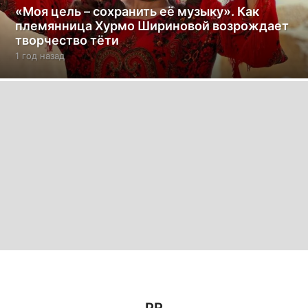
«Моя цель – сохранить её музыку». Как
племянница Хурмо Шириновой возрождает
творчество тёти
1 год назад
1
г
о
д
н
а
з
а
д