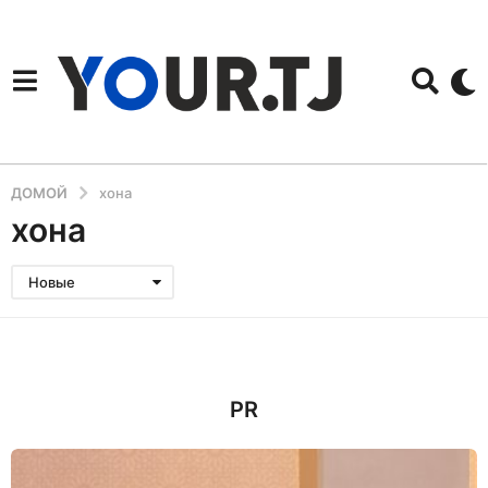
ДОМОЙ
хона
хона
Новые
PR