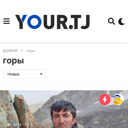
ДОМОЙ
горы
горы
Новые
4876
5