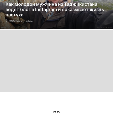
Как молодой мужчина из Таджикистана
ведет блог в Instagram и показывает жизнь
пастуха
9 месяцев назад
9
м
е
с
я
ц
е
в
н
а
з
а
д