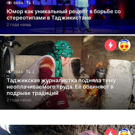
6664
1
Юмор как уникальный рецепт в борьбе со
стереотипами в Таджикистане
2 года назад
2
г
о
д
а
н
а
з
а
2343
2
д
Таджикская журналистка подняла тему
неоплачиваемого труда. Её обвиняют в
подрыве традиций
2 года назад
2
г
о
д
а
н
а