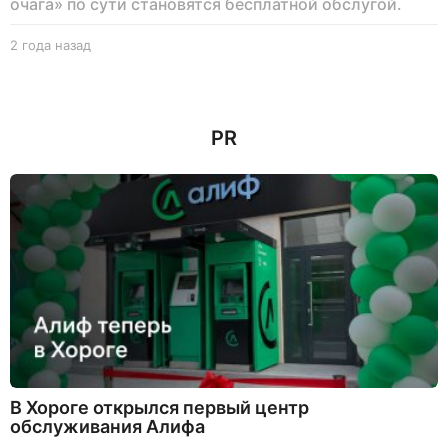
очага» по сути становятся бесплатной обслугой.
2 года назад
1
г
о
д
н
PR
а
з
а
д
В Хороге открылся первый центр
обслуживания Алифа