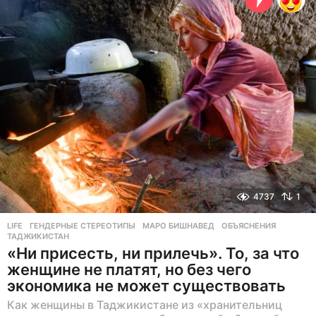
з
а
д
4737
1
LIFE
ГЕНДЕРНЫЕ СТЕРЕОТИПЫ
,
МАРО БИШНАВЕД
,
ОБЪЯСНЕНИЯ
,
ТАДЖИКИСТАН
«Ни присесть, ни прилечь». То, за что
женщине не платят, но без чего
экономика не может существовать
Как женщины в Таджикистане из «хранительниц