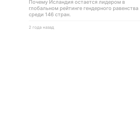
Почему Исландия остается лидером в
глобальном рейтинге гендерного равенства
среди 146 стран.
2 года назад
2
г
о
д
а
н
а
з
а
д