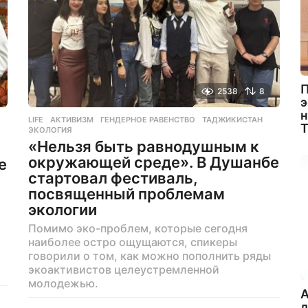
П
2538
8
э
н
LIFE
АКТИВИЗМ
,
ГЕНДЕРНОЕ РАВЕНСТВО
,
ТАДЖИКИСТАН
,
ЭКОЛОГИЯ
«Нельзя быть равнодушным к
окружающей среде». В Душанбе
е
стартовал фестиваль,
посвященный проблемам
экологии
Помимо эко-проблем, которые сегодня
наиболее остро ощущаются, спикеры
говорили о том, как можно пополнить ряды
экоактивистов целеустремленной
молодежью.
A