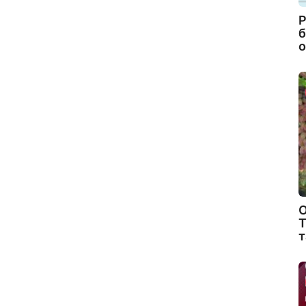
Р
б
о
О
Т
т