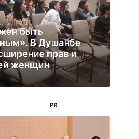
жен быть
ным». В Душанбе
сширение прав и
ей женщин
PR