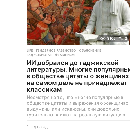
д
3109
2
LIFE
ГЕНДЕРНОЕ РАВЕНСТВО
,
ОБЪЯСНЕНИЕ
,
ТАДЖИКИСТАН
,
ФЕМИНИЗМ
ИИ добрался до таджикской
литературы. Многие популярны
в обществе цитаты о женщинах
на самом деле не принадлежат
классикам
Несмотря на то, что многие популярные в
обществе цитаты и выражения о женщинах
выдуманы или искажены, они довольно
губительно влияют на реальную ситуацию.
1 год назад
1