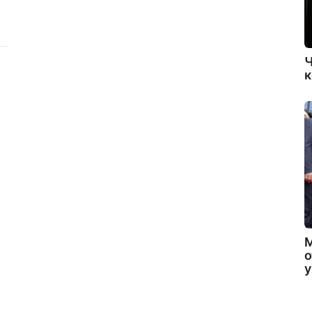
Ч
к
о