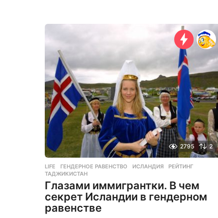
г
о
д
н
а
з
а
д
2795
2
LIFE
ГЕНДЕРНОЕ РАВЕНСТВО
,
ИСЛАНДИЯ
,
РЕЙТИНГ
,
ТАДЖИКИСТАН
Глазами иммигрантки. В чем
секрет Исландии в гендерном
равенстве