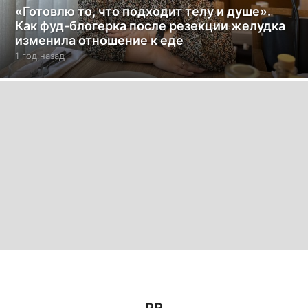
«Готовлю то, что подходит телу и душе».
Как фуд-блогерка после резекции желудка
изменила отношение к еде
1 год назад
1
г
о
д
н
а
з
а
д