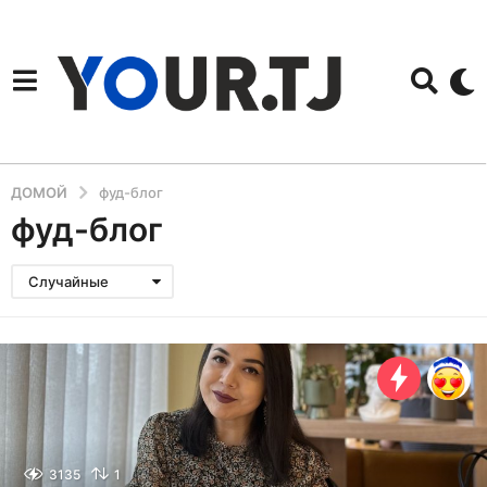
ДОМОЙ
фуд-блог
фуд-блог
Случайные
3135
1