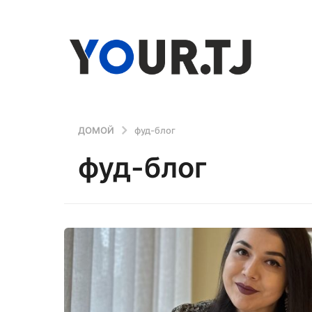
ДОМОЙ
фуд-блог
фуд-блог