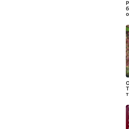
Р
б
о
О
Т
т