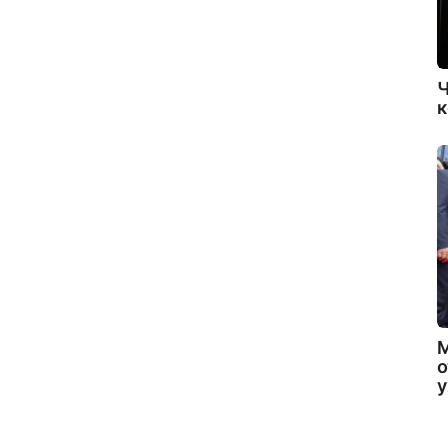
Ч
к
о