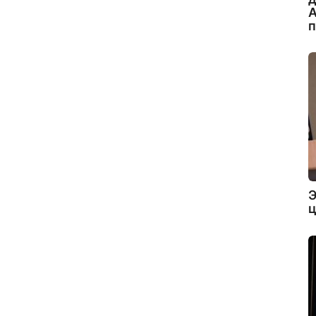
А
Э
ц