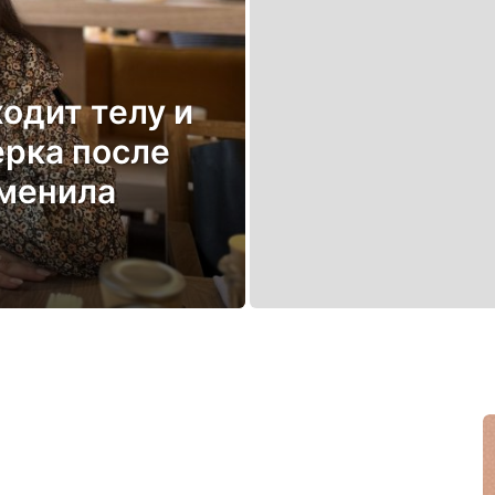
ходит телу и
ерка после
зменила