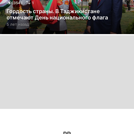
3543
1
Гордость страны. В Таджикистане
отмечают День национального флага
5 лет назад
5
л
е
т
н
а
з
а
д