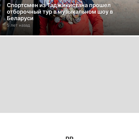
Спортсмен из Таджикистана прошел
отборочный тур в музыкальном шоу в
Беларуси
5 лет назад
5
л
е
т
н
а
з
а
д