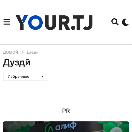
ДОМОЙ
Дуздӣ
Дуздӣ
Избранные
PR