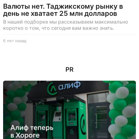
Валюты нет. Таджикскому рынку в
день не хватает 25 млн долларов
В нашей подборке мы рассказываем максимально
коротко о том, что сегодня вам важно знать.
6 лет назад
6
л
е
т
н
PR
а
з
а
д