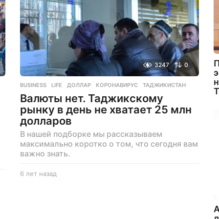
П
3247
0
э
н
BUSINESS
,
LIFE
ДОЛЛАР
,
КОРОНАВИРУС
,
ТАДЖИКИСТАН
Валюты нет. Таджикскому
рынку в день не хватает 25 млн
долларов
В нашей подборке мы рассказываем
максимально коротко о том, что сегодня вам
важно знать.
6 лет назад
6
л
е
т
A
н