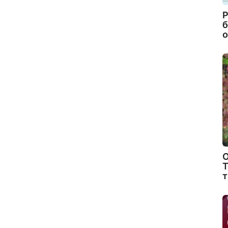
Р
б
о
О
Т
т