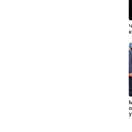
Ч
к
о