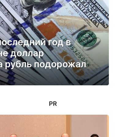
последний год в
не доллар
а рубль подорожал
PR