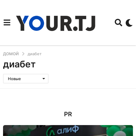
ДОМОЙ
диабет
диабет
Новые
PR