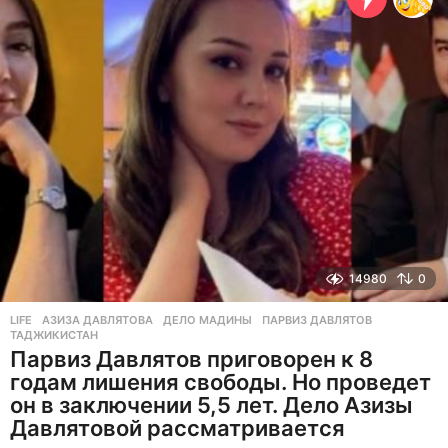
а
д
14980
0
LIFE
АЗИЗА ДАВЛЯТОВА
,
ДЕЛО МАДИНЫ
,
ПАРВИЗ ДАВЛЯТОВ
,
ТАДЖИКИСТАН
Парвиз Давлятов приговорен к 8
годам лишения свободы. Но проведет
он в заключении 5,5 лет. Дело Азизы
Давлятовой рассматривается