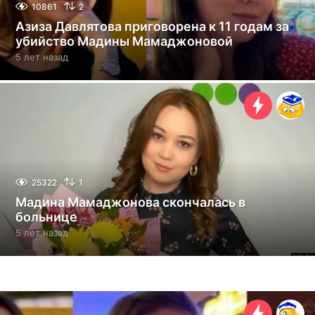
10861
2
Азиза Давлятова приговорена к 11 годам за
убийство Мадины Мамаджоновой
5 лет назад
5
л
е
т
н
а
з
а
д
25322
1
Мадина Мамаджонова скончалась в
больнице
5 лет назад
5
л
е
т
н
а
з