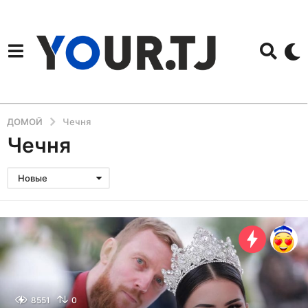
ДОМОЙ
Чечня
Чечня
Новые
8551
0