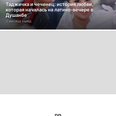
Таджичка и чеченец: история любви,
которая началась на латино-вечере в
Душанбе
3 месяца назад
3
м
е
с
я
ц
а
н
а
з
а
д