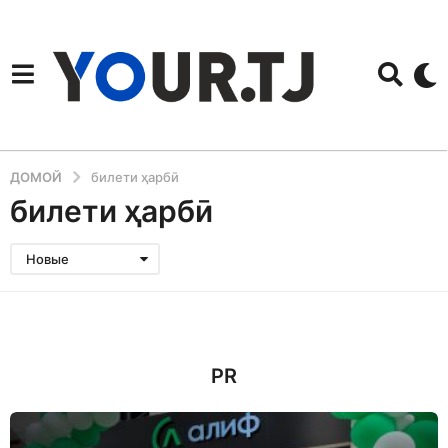
ДОМОЙ
билети ҳарбӣ
билети ҳарбӣ
Новые
PR