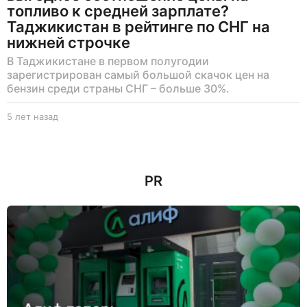
топливо к средней зарплате?
Таджикистан в рейтинге по СНГ на
нижней строчке
В Таджикистане в первом полугодии
зарегистрирован самый большой скачок цен на
бензин среди страны СНГ – больше 30%.
5 лет назад
5
л
е
т
н
PR
а
з
а
д