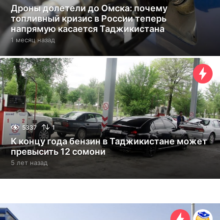
Дроны долетели до Омска: почему
топливный кризис в России теперь
напрямую касается Таджикистана
1 месяц назад
1
м
е
с
я
ц
н
а
з
а
5337
1
д
К концу года бензин в Таджикистане может
превысить 12 сомони
5 лет назад
5
л
е
т
н
а
з