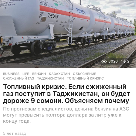
д
8020
2
BUSINESS
,
LIFE
БЕНЗИН
,
КАЗАХСТАН
,
ОБЪЯСНЕНИЕ
,
СЖИЖЕННЫЙ ГАЗ
,
ТАДЖИКИСТАН
,
ТОПЛИВНЫЙ КРИЗИС
Топливный кризис. Если сжиженный
газ поступит в Таджикистан, он будет
дороже 9 сомони. Объясняем почему
По прогнозам специалистов, цены на бензин на АЗС
могут превысить полтора доллара за литр уже к
концу года.
5 лет назад
5