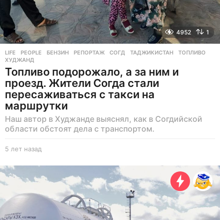
4952
1
LIFE
,
PEOPLE
БЕНЗИН
,
РЕПОРТАЖ
,
СОГД
,
ТАДЖИКИСТАН
,
ТОПЛИВО
,
ХУДЖАНД
Топливо подорожало, а за ним и
проезд. Жители Согда стали
пересаживаться с такси на
маршрутки
Наш автор в Худжанде выяснял, как в Согдийской
области обстоят дела с транспортом.
5 лет назад
5
л
е
т
н
а
з
а