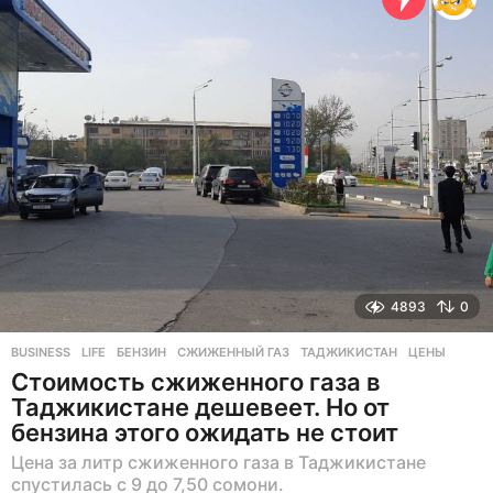
а
д
4893
0
BUSINESS
,
LIFE
БЕНЗИН
,
СЖИЖЕННЫЙ ГАЗ
,
ТАДЖИКИСТАН
,
ЦЕНЫ
Стоимость сжиженного газа в
Таджикистане дешевеет. Но от
бензина этого ожидать не стоит
Цена за литр сжиженного газа в Таджикистане
спустилась с 9 до 7,50 сомони.