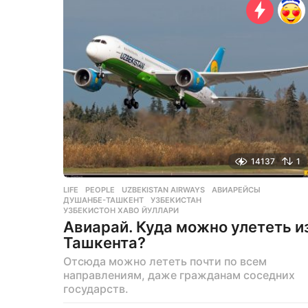
н
а
з
а
д
14137
1
LIFE
,
PEOPLE
UZBEKISTAN AIRWAYS
,
АВИАРЕЙСЫ
,
ДУШАНБЕ-ТАШКЕНТ
,
УЗБЕКИСТАН
,
УЗБЕКИСТОН ХАВО ЙУЛЛАРИ
Авиарай. Куда можно улететь и
Ташкента?
Отсюда можно лететь почти по всем
направлениям, даже гражданам соседних
государств.