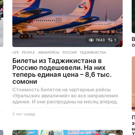
В
7643
1
LIFE
,
PEOPLE
АВИАРЕЙСЫ
,
РОССИЯ
,
ТАДЖИКИСТАН
Билеты из Таджикистана в
Россию подешевели. На них
теперь единая цена – 8,6 тыс.
сомони
Стоимость билетов на чартерные рейсы
«Уральских авиалиний» во все направления
единая. И они распроданы на месяц вперед.
5 лет назад
5
П
л
э
е
н
т