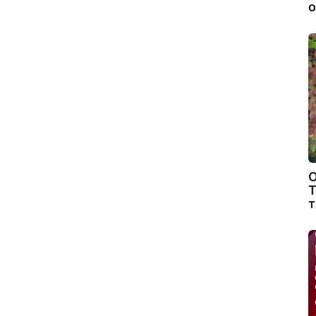
о
О
Т
т