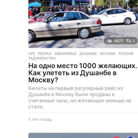
д
6877
1
LIFE
,
PEOPLE
АВИАРЕЙСЫ
,
ДУШАНБЕ
,
МОСКВА
,
РОССИЯ
,
ТАДЖИКИСТАН
На одно место 1000 желающих.
Как улететь из Душанбе в
Москву?
Билеты на первый регулярный рейс из
Душанбе в Москву были проданы в
считанные часы, но желающих меньше не
стало.
5 лет назад
5
л
е
т