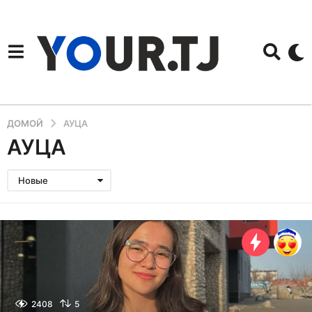
ДОМОЙ
АУЦА
АУЦА
Новые
2408
5