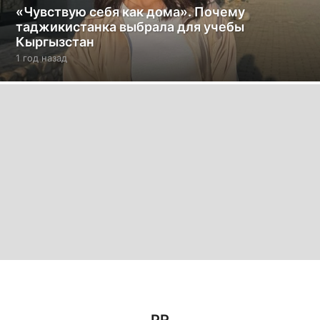
«Чувствую себя как дома». Почему
таджикистанка выбрала для учебы
Кыргызстан
1 год назад
1
г
о
д
н
а
з
а
д