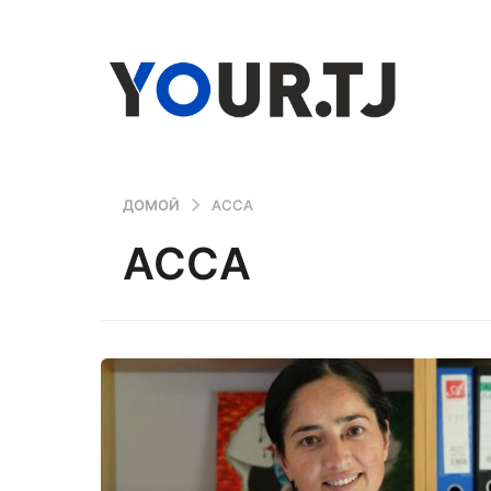
ДОМОЙ
АССА
АССА