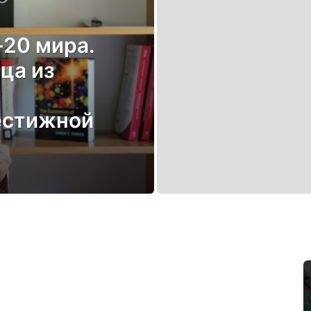
-20 мира.
ца из
естижной