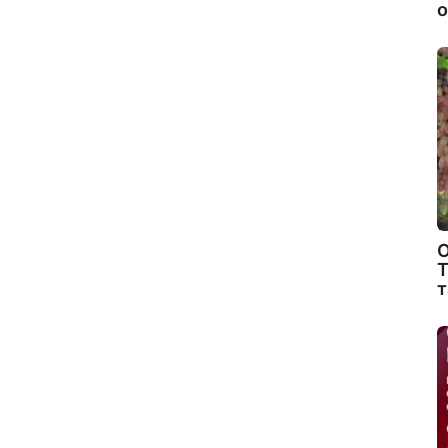
о
О
Т
т