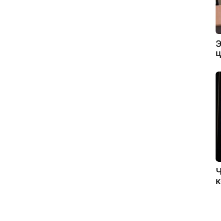
Э
ц
Ч
к