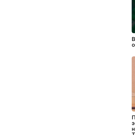
В
П
э
н