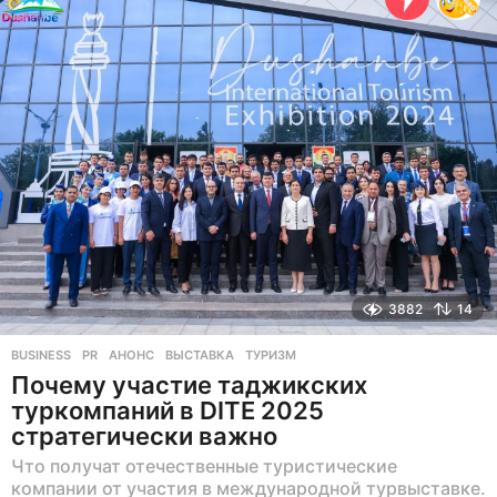
е
в
н
а
з
а
д
3882
14
BUSINESS
,
PR
АНОНС
,
ВЫСТАВКА
,
ТУРИЗМ
Почему участие таджикских
туркомпаний в DITE 2025
стратегически важно
Что получат отечественные туристические
компании от участия в международной турвыставке.