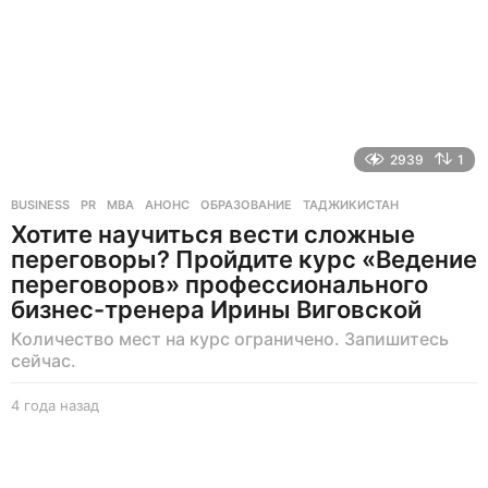
2939
1
BUSINESS
,
PR
MBA
,
АНОНС
,
ОБРАЗОВАНИЕ
,
ТАДЖИКИСТАН
Хотите научиться вести сложные
переговоры? Пройдите курс «Ведение
переговоров» профессионального
бизнес-тренера Ирины Виговской
Количество мест на курс ограничено. Запишитесь
сейчас.
4 года назад
4
г
о
д
а