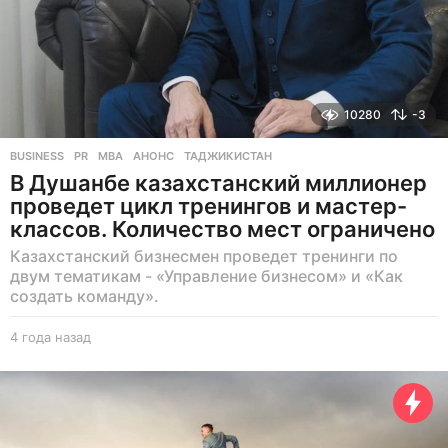
10280
-3
BUSINESS
,
PR
MBA
,
АНОНС
,
ТАДЖИКИСТАН
В Душанбе казахстанский миллионер
проведет цикл тренингов и мастер-
классов. Количество мест ограничено
Казахстанский бизнесмен проведет тренинги по
двум тематикам - «Управление бизнесом» и «Как
создать команду».
4 года назад
4
г
о
д
а
н