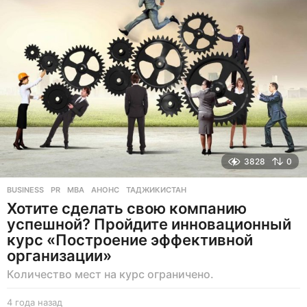
а
з
а
д
3828
0
BUSINESS
,
PR
MBA
,
АНОНС
,
ТАДЖИКИСТАН
Хотите сделать свою компанию
успешной? Пройдите инновационный
курс «Построение эффективной
организации»
Количество мест на курс ограничено.
4 года назад
4