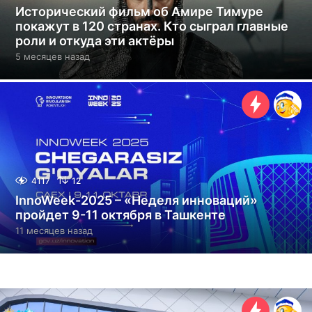
Исторический фильм об Амире Тимуре
покажут в 120 странах. Кто сыграл главные
роли и откуда эти актёры
5 месяцев назад
5
м
е
с
я
ц
е
в
н
а
4117
12
з
InnoWeek-2025 – «Неделя инноваций»
а
пройдет 9-11 октября в Ташкенте
д
11 месяцев назад
1
1
м
е
с
я
ц