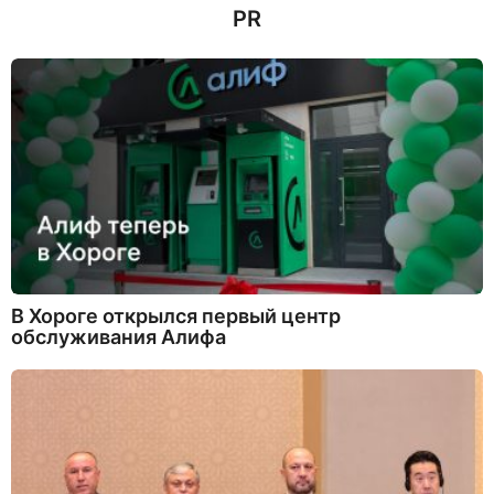
PR
н
а
з
а
д
В Хороге открылся первый центр
обслуживания Алифа