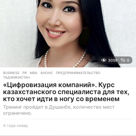
а
д
3059
0
BUSINESS
,
PR
MBA
,
АНОНС
,
ПРЕДПРИНИМАТЕЛЬСТВО
,
ТАДЖИКИСТАН
«Цифровизация компаний». Курс
казахстанского специалиста для тех,
кто хочет идти в ногу со временем
Тренинг пройдет в Душанбе, количество мест
ограничено.
4 года назад
4
г