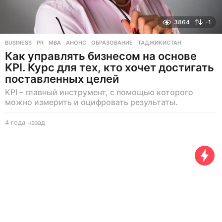
3864
-1
BUSINESS
,
PR
MBA
,
АНОНС
,
ОБРАЗОВАНИЕ
,
ТАДЖИКИСТАН
Как управлять бизнесом на основе
KPI. Курс для тех, кто хочет достигать
поставленных целей
KPI – главный инструмент, с помощью которого
можно измерить и оцифровать результаты.
4 года назад
4
г
о
д
а
н
а
з
а
д