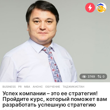
о
д
а
н
а
з
а
д
3749
0
BUSINESS
,
PR
MBA
,
АНОНС
,
ОБУЧЕНИЕ
,
ТАДЖИКИСТАН
Успех компании – это ее стратегия!
Пройдите курс, который поможет вам
разработать успешную стратегию