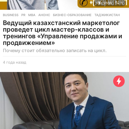
9166
1
BUSINESS
,
PR
MBA
,
АНОНС
,
БИЗНЕС-ОБРАЗОВАНИЕ
,
ТАДЖИКИСТАН
Ведущий казахстанский маркетолог
проведет цикл мастер-классов и
тренингов «Управление продажами и
продвижением»
Почему стоит обязательно записать на цикл.
4 года назад
4
г
о
д
а
н
а
з
а
д