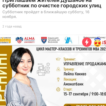
Приглашаем жителей Душанбе на
субботник по очистке городских улиц
Субботник пройдет в ближайшую субботу, 16
ноября.
2 года назад
2
г
о
д
а
н
а
з
а
д