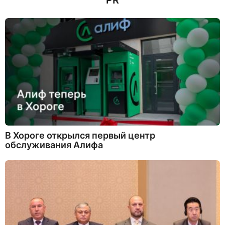
PR
з
а
д
В Хороге открылся первый центр
обслуживания Алифа