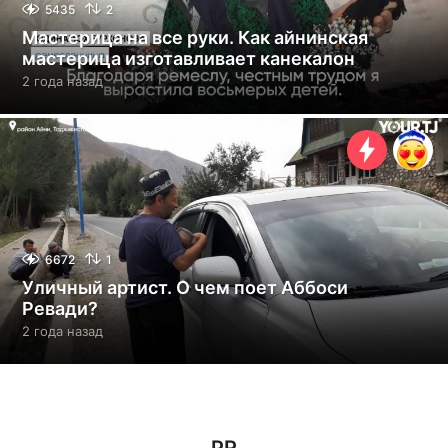
5435
2
Мастерица на все руки. Как айнинская
мастерица изготавливает канекалон
2 года назад
2
г
о
д
а
н
а
з
а
д
6672
1
Уличный артист. О чем поет Аббоси
Ревади?
2 года назад
2
г
о
д
а
н
а