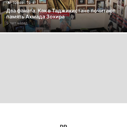
10949
4
Два фаната. Как в Таджикистане почитают
память Ахмада Зохира
5 лет назад
5
л
е
т
н
а
з
а
д