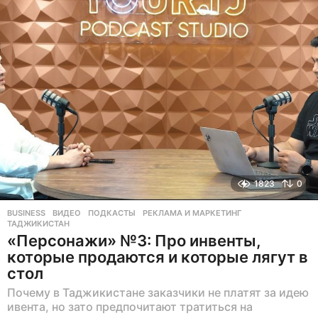
а
з
а
д
1823
0
BUSINESS
ВИДЕО
,
ПОДКАСТЫ
,
РЕКЛАМА И МАРКЕТИНГ
,
ТАДЖИКИСТАН
«Персонажи» №3: Про инвенты,
которые продаются и которые лягут в
стол
Почему в Таджикистане заказчики не платят за идею
ивента, но зато предпочитают тратиться на