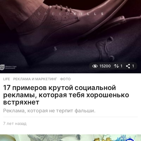
а
д
15200
1
1
LIFE
РЕКЛАМА И МАРКЕТИНГ
,
ФОТО
17 примеров крутой социальной
рекламы, которая тебя хорошенько
встряхнет
Реклама, которая не терпит фальши.
7 лет назад
7
л
е