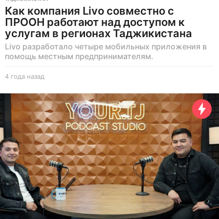
Как компания Livo совместно с
ПРООН работают над доступом к
услугам в регионах Таджикистана
Livo разработало четыре мобильных приложения в
помощь местным предпринимателям.
4 года назад
4
г
о
д
а
н
а
з
а
д