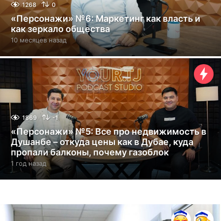
1268
0
«Персонажи» №6: Маркетинг как власть и
как зеркало общества
10 месяцев назад
1
0
м
е
с
я
ц
е
в
1869
-1
н
«Персонажи» №5: Все про недвижимость в
а
Душанбе – откуда цены как в Дубае, куда
з
пропали балконы, почему газоблок
а
д
1 год назад
1
г
о
д
н
а
з