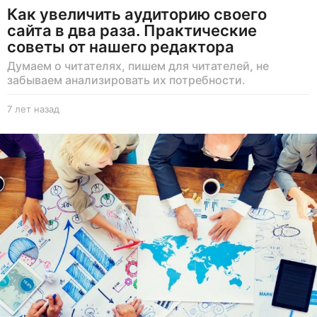
Как увеличить аудиторию своего
сайта в два раза. Практические
советы от нашего редактора
Думаем о читателях, пишем для читателей, не
забываем анализировать их потребности.
7 лет назад
7
л
е
т
н
а
з
а
д