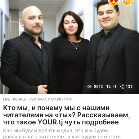
а
д
6613
-1
131
LIFE
,
PEOPLE
РЕКЛАМА И МАРКЕТИНГ
Кто мы, и почему мы с нашими
читателями на «ты»? Рассказываем,
что такое YOUR.tj чуть подробнее
Как мы будем делать медиа, что мы будем
рассказывать читателям, и как будем помогать