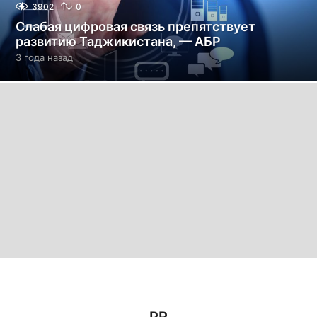
3902
0
Слабая цифровая связь препятствует
развитию Таджикистана, — АБР
3 года назад
3
г
о
д
а
н
а
з
а
д