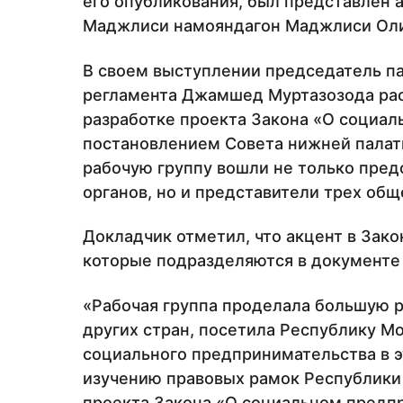
его опубликования, был представлен 
Маджлиси намояндагон Маджлиси Оли
В своем выступлении председатель п
регламента Джамшед Муртазозода расс
разработке проекта Закона «О социа
постановлением Совета нижней палаты
рабочую группу вошли не только пред
органов, но и представители трех об
Докладчик отметил, что акцент в Зако
которые подразделяются в документе н
«Рабочая группа проделала большую ра
других стран, посетила Республику Мо
социального предпринимательства в э
изучению правовых рамок Республики 
проекта Закона «О социальном предпр