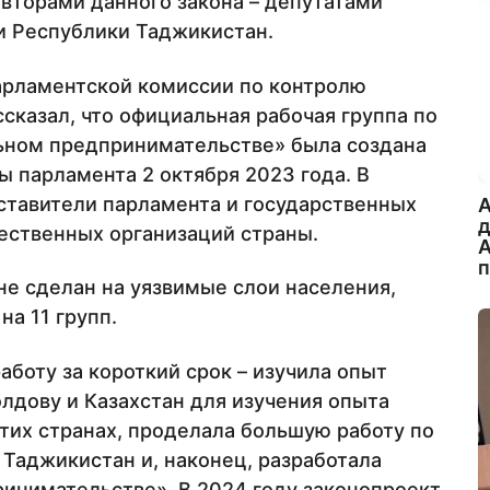
авторами данного закона – депутатами
 Республики Таджикистан.
арламентской комиссии по контролю
казал, что официальная рабочая группа по
льном предпринимательстве» была создана
 парламента 2 октября 2023 года. В
ставители парламента и государственных
A
щественных организаций страны.
А
не сделан на уязвимые слои населения,
а 11 групп.
боту за короткий срок – изучила опыт
лдову и Казахстан для изучения опыта
тих странах, проделала большую работу по
Таджикистан и, наконец, разработала
инимательстве». В 2024 году законопроект