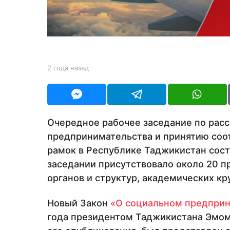
н
а
з
а
д
b
2 года назад
2
y
г
Y
о
O
д
U
а
R
н
Очередное рабочее заседание по рас
а
предпринимательства и принятию со
з
а
рамок в Республике Таджикистан сост
д
заседании присутствовало около 20 п
органов и структур, академических кр
Новый Закон
«О социальном предпри
года президентом Таджикистана Эмом