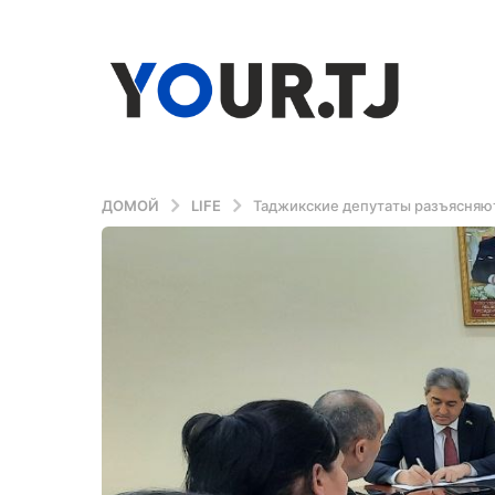
ДОМОЙ
LIFE
Таджикские депутаты разъясняю