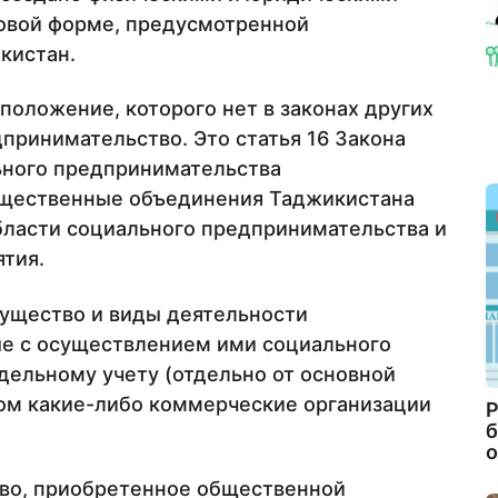
овой форме, предусмотренной
кистан.
положение, которого нет в законах других
принимательство. Это статья 16 Закона
ьного предпринимательства
щественные объединения Таджикистана
бласти социального предпринимательства и
ятия.
ущество и виды деятельности
е с осуществлением ими социального
ельному учету (отдельно от основной
том какие-либо коммерческие организации
Р
б
о
тво, приобретенное общественной