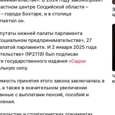
астном центре Согдийской области –
Э
– городе Бохтаре, и в столице
ц
тметил он.
депутаты нижней палаты парламента
Социальном предпринимательстве», 27
алатой парламенте. И 2 января 2025 года
тельстве» (№2119) был подписан
те государственного издания
«Садои
альную силу.
Ч
имость принятия этого закона заключалась в
к
 а также в значительном увеличении
анные с выплатами пенсий, пособий и
ления.
ательстве и стратегических документах