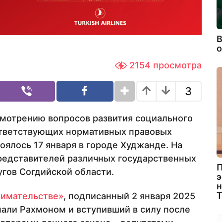
В
2154
просмотра
3
смотрению вопросов развития социального
ответствующих нормативных правовых
оялось 17 января в городе Худжанде. На
редставителей различных государственных
П
угов Согдийской области.
э
н
нимательстве»
, подписанный 2 января 2025
али Рахмоном и вступивший в силу после