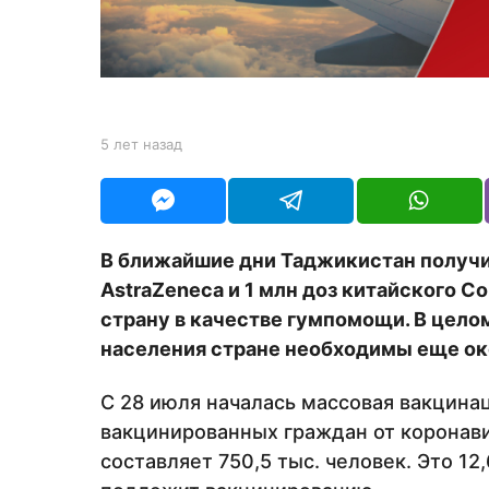
з
а
д
b
5 лет назад
5
y
л
Y
е
O
т
U
н
R
а
В ближайшие дни Таджикистан получи
з
AstraZeneca и 1 млн доз китайского Co
а
д
страну в качестве гумпомощи. В цело
населения стране необходимы еще око
С 28 июля началась массовая вакцина
вакцинированных граждан от коронави
составляет 750,5 тыс. человек. Это 12