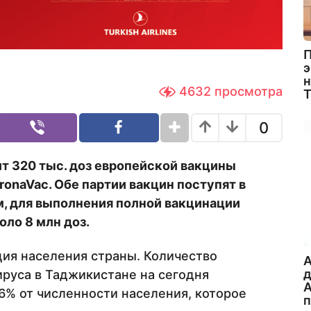
П
э
н
4632
просмотра
0
т 320 тыс. доз европейской вакцины
ronaVac. Обе партии вакцин поступят в
м, для выполнения полной вакцинации
ло 8 млн доз.
ция населения страны. Количество
A
руса в Таджикистане на сегодня
А
,6% от численности населения, которое