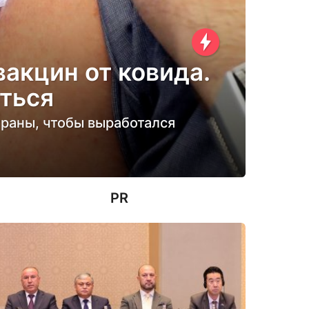
акцин от ковида.
ться
траны, чтобы выработался
PR