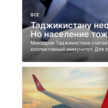
5
ВСЕ
л
Таджикистану нео
е
Но население тож
т
н
Минздрав Таджикистана считает
а
коллективный иммунитет. Для э
з
а
д
5
л
е
т
н
а