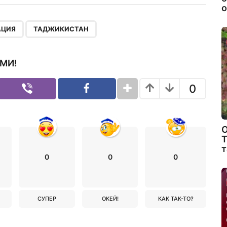
о
,
АЦИЯ
ТАДЖИКИСТАН
МИ!
0
О
Т
т
0
0
0
СУПЕР
ОКЕЙ!
КАК ТАК-ТО?