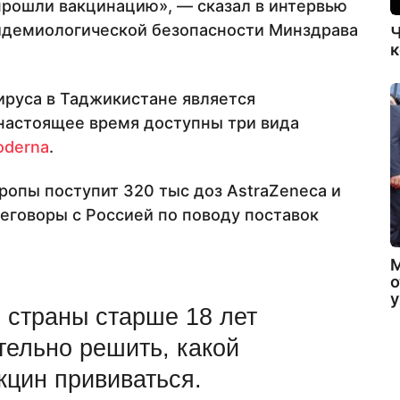
 прошли вакцинацию», — сказал в интервью
идемиологической безопасности Минздрава
Ч
к
ируса в Таджикистане является
 настоящее время доступны три вида
derna
.
ропы поступит 320 тыс доз AstraZeneca и
реговоры с Россией по поводу поставок
о
 страны старше 18 лет
тельно решить, какой
кцин прививаться.