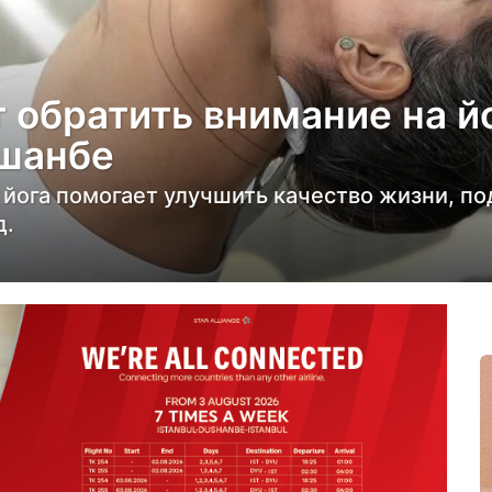
 обратить внимание на йо
ушанбе
йога помогает улучшить качество жизни, по
д.