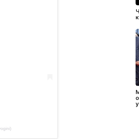
Ч
к
о
ogini)