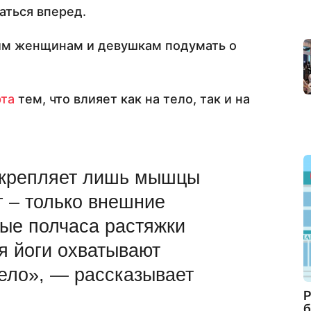
аться вперед.
им женщинам и девушкам подумать о
рта
тем, что влияет как на тело, так и на
укрепляет лишь мышцы
г – только внешние
дые полчаса растяжки
я йоги охватывают
ело», — рассказывает
Р
б