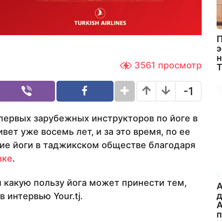
П
э
н
3561
просмотр
-1
 первых зарубежных инструкторов по йоге в
т уже восемь лет, и за это время, по ее
тие йоги в таджикском обществе благодаря
вке
.
и какую пользу йога может принести тем,
A
 интервью Your.tj.
А