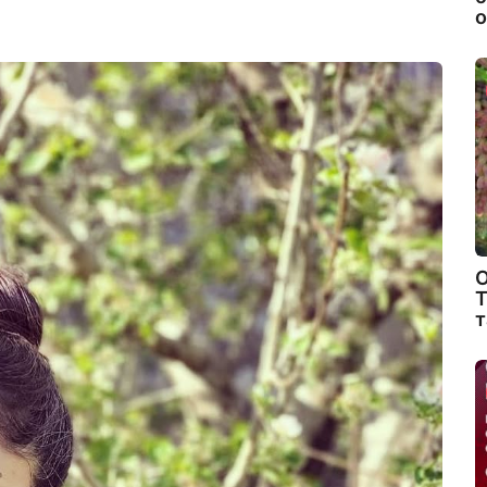
о
О
Т
т