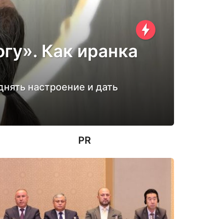
гу». Как иранка
днять настроение и дать
PR