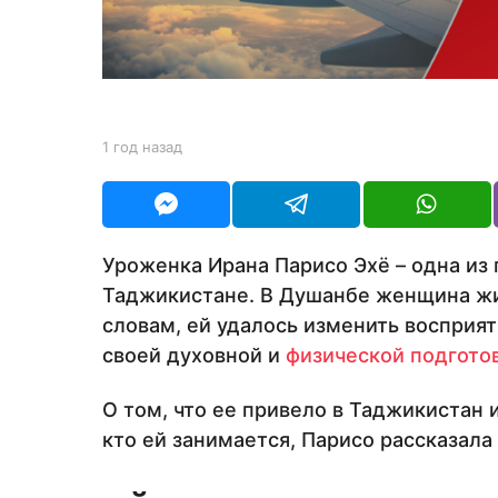
з
а
д
b
1 год назад
1
y
г
Y
о
O
д
U
н
R
а
Уроженка Ирана Парисо Эхё – одна из
з
Таджикистане. В Душанбе женщина живе
а
д
словам, ей удалось изменить восприя
своей духовной и
физической подгото
О том, что ее привело в Таджикистан 
кто ей занимается, Парисо рассказала в