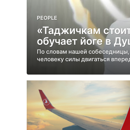
1
PEOPLE
г
«Таджичкам стоит
о
обучает йоге в Д
д
н
По словам нашей собеседницы, 
а
человеку силы двигаться впере
з
а
д
1
г
о
д
н
а