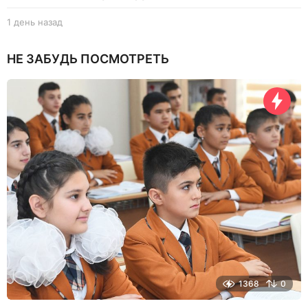
1 день назад
1
д
е
НЕ ЗАБУДЬ ПОСМОТРЕТЬ
н
ь
н
а
з
а
д
1368
0