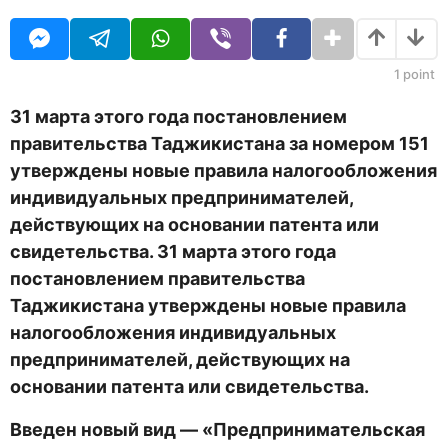
O
д
U
а
R
н
а
1
point
з
а
31 марта этого года постановлением
д
правительства Таджикистана за номером 151
утверждены новые правила налогообложения
индивидуальных предпринимателей,
действующих на основании патента или
свидетельства. 31 марта этого года
постановлением правительства
Таджикистана утверждены новые правила
налогообложения индивидуальных
предпринимателей, действующих на
основании патента или свидетельства.
Введен новый вид — «Предпринимательская