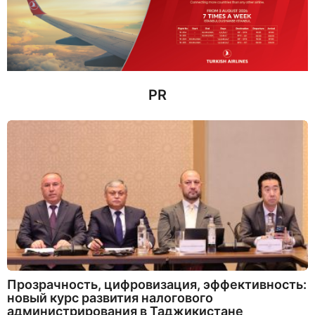
н
а
з
а
д
PR
Прозрачность, цифровизация, эффективность:
новый курс развития налогового
администрирования в Таджикистане