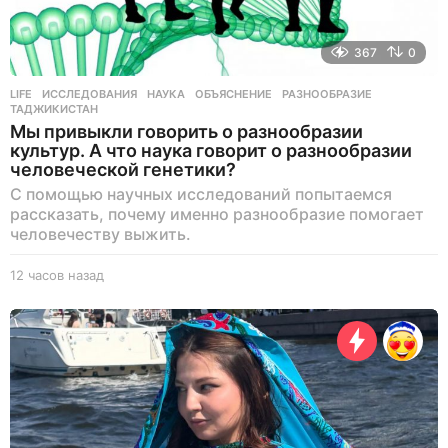
367
0
LIFE
ИССЛЕДОВАНИЯ
,
НАУКА
,
ОБЪЯСНЕНИЕ
,
РАЗНООБРАЗИЕ
,
ТАДЖИКИСТАН
Мы привыкли говорить о разнообразии
культур. А что наука говорит о разнообразии
человеческой генетики?
С помощью научных исследований попытаемся
рассказать, почему именно разнообразие помогает
человечеству выжить.
12 часов назад
1
1
ч
а
с
о
в
н
а
з