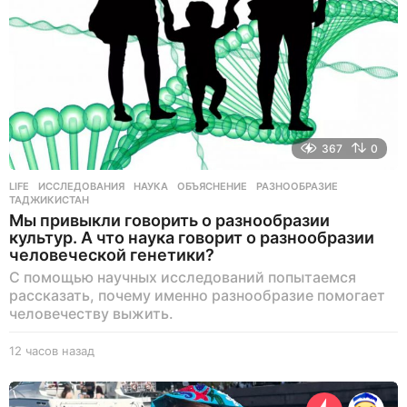
а
д
367
0
LIFE
ИССЛЕДОВАНИЯ
,
НАУКА
,
ОБЪЯСНЕНИЕ
,
РАЗНООБРАЗИЕ
,
ТАДЖИКИСТАН
Мы привыкли говорить о разнообразии
культур. А что наука говорит о разнообразии
человеческой генетики?
С помощью научных исследований попытаемся
рассказать, почему именно разнообразие помогает
человечеству выжить.
12 часов назад
1
1
ч
а