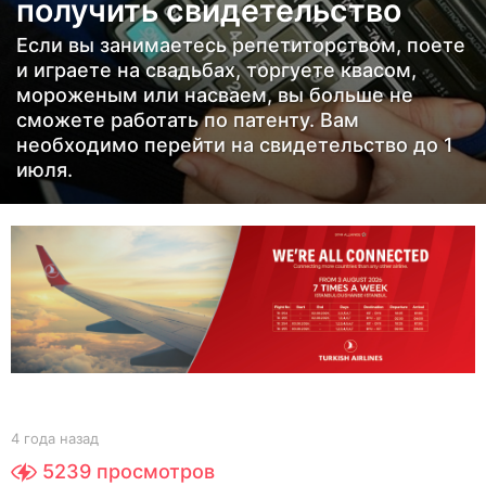
получить свидетельство
д
Если вы занимаетесь репетиторством, поете
4
и играете на свадьбах, торгуете квасом,
г
мороженым или насваем, вы больше не
о
сможете работать по патенту. Вам
необходимо перейти на свидетельство до 1
д
июля.
а
н
а
з
а
д
b
4 года назад
4
y
г
5239
просмотров
Y
о