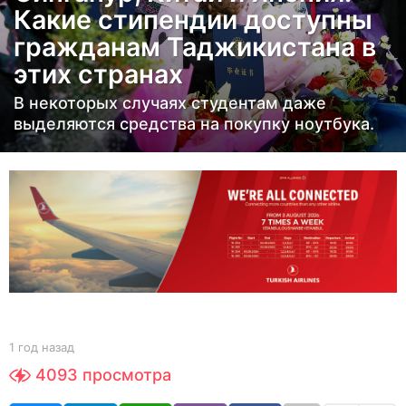
Какие стипендии доступны
н
гражданам Таджикистана в
а
этих странах
з
а
В некоторых случаях студентам даже
д
выделяются средства на покупку ноутбука.
1
г
о
д
н
а
з
а
д
b
1 год назад
1
y
г
4093
просмотра
Y
о
O
д