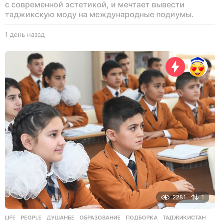
с современной эстетикой, и мечтает вывести
таджикскую моду на международные подиумы.
1 день назад
1
д
е
н
ь
н
а
з
а
д
2281
1
LIFE
,
PEOPLE
ДУШАНБЕ
,
ОБРАЗОВАНИЕ
,
ПОДБОРКА
,
ТАДЖИКИСТАН
,