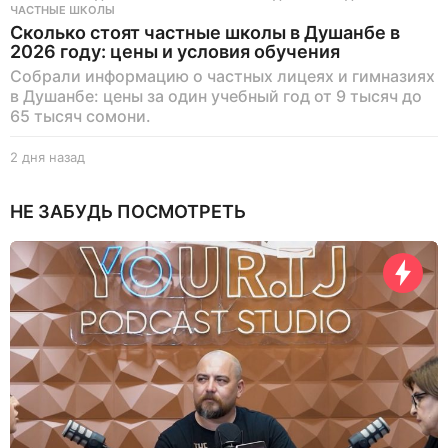
ЧАСТНЫЕ ШКОЛЫ
Сколько стоят частные школы в Душанбе в
2026 году: цены и условия обучения
Собрали информацию о частных лицеях и гимназиях
в Душанбе: цены за один учебный год от 9 тысяч до
65 тысяч сомони.
2 дня назад
2
д
н
НЕ ЗАБУДЬ ПОСМОТРЕТЬ
я
н
а
з
а
д