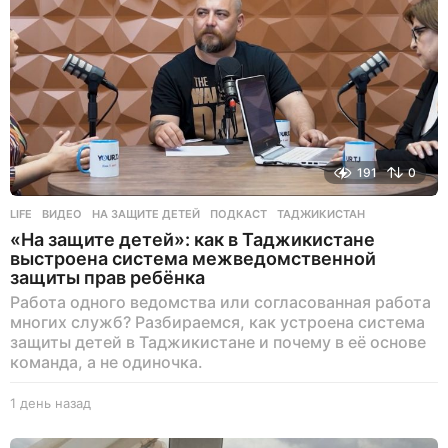
191
0
LIFE
ВИДЕО
,
НА ЗАЩИТЕ ДЕТЕЙ
,
ПОДКАСТ
,
ТАДЖИКИСТАН
«На защите детей»: как в Таджикистане
выстроена система межведомственной
защиты прав ребёнка
Работа одного ведомства или согласованная работа
многих служб? Разбираемся, как устроена система
защиты детей в Таджикистане и почему в её основе
команда, а не одиночка.
1 день назад
1
д
е