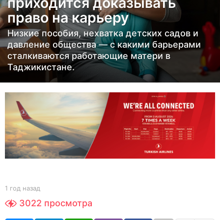
приходится доказывать
а
право на карьеру
з
а
Низкие пособия, нехватка детских садов и
д
давление общества — с какими барьерами
1
сталкиваются работающие матери в
Таджикистане.
г
о
д
н
а
з
а
д
b
1 год назад
1
y
г
3022
просмотра
Y
о
O
д