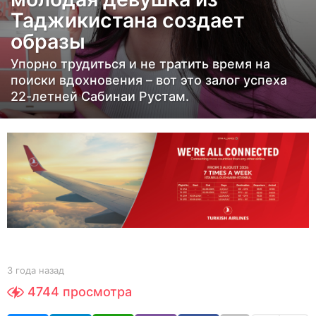
Таджикистана создает
а
з
образы
а
Упорно трудиться и не тратить время на
д
поиски вдохновения – вот это залог успеха
3
22-летней Сабинаи Рустам.
г
о
д
а
н
а
з
а
д
b
3 года назад
3
y
г
4744
просмотра
Y
о
O
д