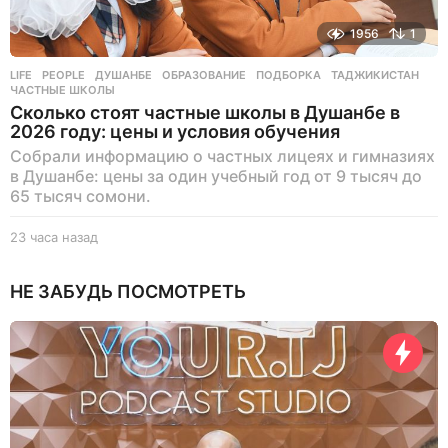
1956
1
LIFE
,
PEOPLE
ДУШАНБЕ
,
ОБРАЗОВАНИЕ
,
ПОДБОРКА
,
ТАДЖИКИСТАН
,
ЧАСТНЫЕ ШКОЛЫ
Сколько стоят частные школы в Душанбе в
2026 году: цены и условия обучения
Собрали информацию о частных лицеях и гимназиях
в Душанбе: цены за один учебный год от 9 тысяч до
65 тысяч сомони.
23 часа назад
2
3
ч
НЕ ЗАБУДЬ ПОСМОТРЕТЬ
а
с
а
н
а
з
а
д