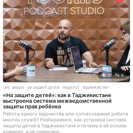
27
0
LIFE
ВИДЕО
,
НА ЗАЩИТЕ ДЕТЕЙ
,
ПОДКАСТ
,
ТАДЖИКИСТАН
«На защите детей»: как в Таджикистане
выстроена система межведомственной
защиты прав ребёнка
Работа одного ведомства или согласованная работа
многих служб? Разбираемся, как устроена система
защиты детей в Таджикистане и почему в её основе
команда, а не одиночка.