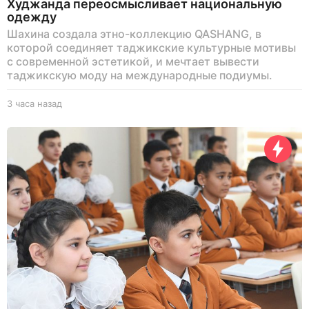
Худжанда переосмысливает национальную
одежду
Шахина создала этно-коллекцию QASHANG, в
которой соединяет таджикские культурные мотивы
с современной эстетикой, и мечтает вывести
таджикскую моду на международные подиумы.
3 часа назад
3
ч
а
с
а
н
а
з
а
д