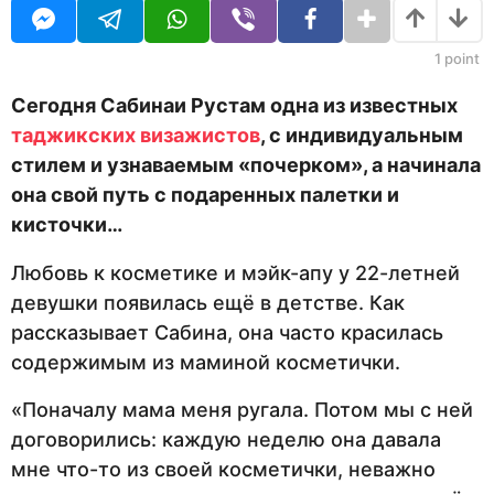
U
а
R
н
а
1
point
з
а
Сегодня Сабинаи Рустам одна из известных
д
таджикских визажистов
, с индивидуальным
стилем и узнаваемым «почерком», а начинала
она свой путь с подаренных палетки и
кисточки…
Любовь к косметике и мэйк-апу у 22-летней
девушки появилась ещё в детстве. Как
рассказывает Сабина, она часто красилась
содержимым из маминой косметички.
«Поначалу мама меня ругала. Потом мы с ней
договорились: каждую неделю она давала
мне что-то из своей косметички, неважно