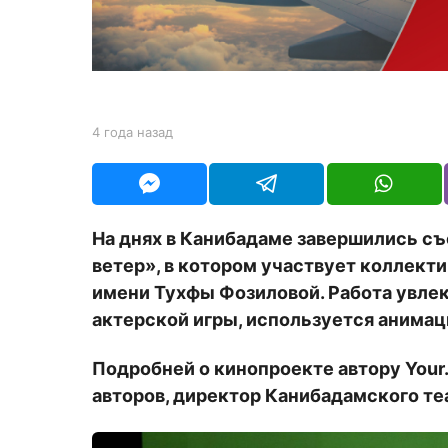
а
н
а
з
а
b
4 года назад
4
д
y
г
Y
о
O
д
U
а
R
н
На днях в Канибадаме завершились съ
а
ветер», в котором участвует коллект
з
а
имени Тухфы Фозиловой. Работа увлек
д
актерской игры, используется анимац
Подробней о кинопроекте автору
Your
авторов, директор Канибадамского те