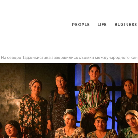
PEOPLE
LIFE
BUSINESS
. На севере Таджикистана завершились съемки международного ки