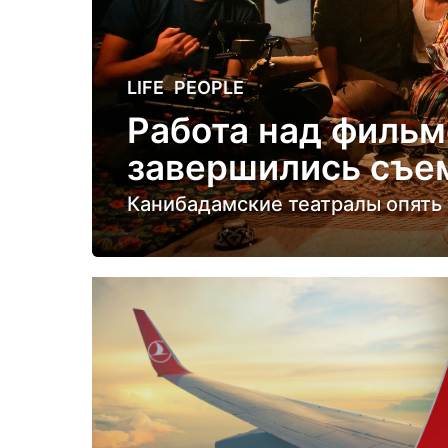
4
LIFE
,
PEOPLE
г
Работа над фильм
о
завершились съе
д
а
Канибадамские театралы опять 
н
а
з
а
д
4
г
о
д