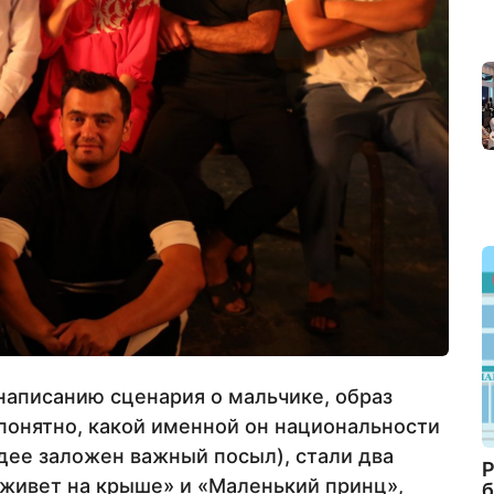
написанию сценария о мальчике, образ
епонятно, какой именной он национальности
 идее заложен важный посыл), стали два
Р
 живет на крыше» и «Маленький принц»,
б