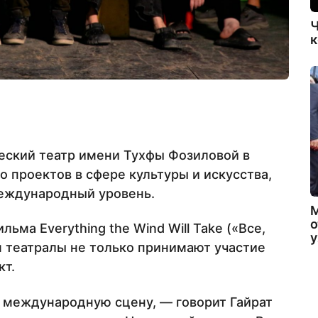
Ч
к
ский театр имени Тухфы Фозиловой в
 проектов в сфере культуры и искусства,
еждународный уровень.
о
ма Everything the Wind Will Take («Все,
ом театралы не только принимают участие
кт.
 международную сцену, — говорит Гайрат