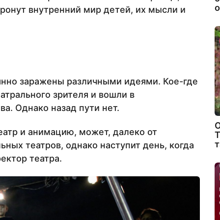
о
тронут внутренний мир детей, их мысли и
янно заражены различными идеями. Кое-где
атрального зрителя и вошли в
а. Однако назад пути нет.
О
еатр и анимацию, может, далеко от
Т
т
ных театров, однако наступит день, когда
ектор театра.