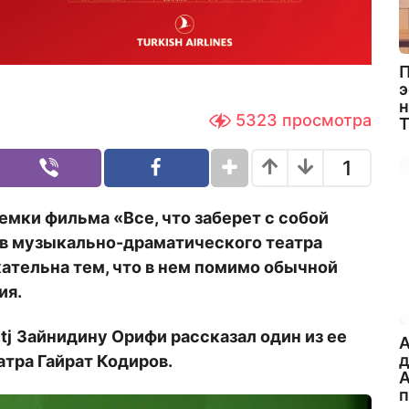
П
э
н
5323
просмотра
1
емки фильма «Все, что заберет с собой
ив музыкально-драматического театра
ательна тем, что в нем помимо обычной
ия.
.
tj
Зайнидину Орифи рассказал один из ее
A
атра Гайрат Кодиров.
А