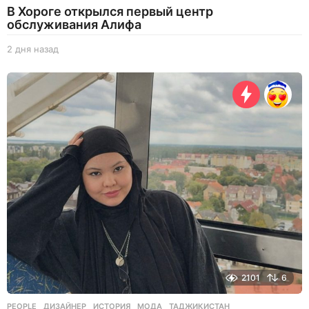
В Хороге открылся первый центр
обслуживания Алифа
2 дня назад
2
д
н
я
н
а
з
а
д
2101
6
PEOPLE
ДИЗАЙНЕР
,
ИСТОРИЯ
,
МОДА
,
ТАДЖИКИСТАН