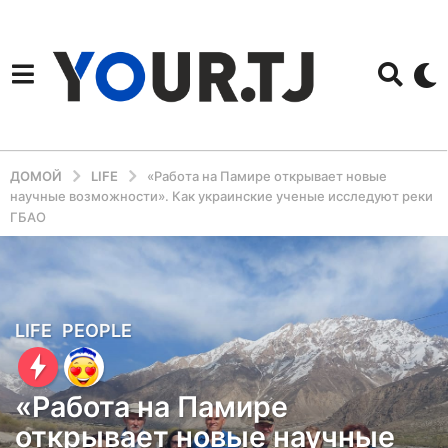
ДОМОЙ
LIFE
«Работа на Памире открывает новые
научные возможности». Как украинские ученые исследуют реки
ГБАО
1
LIFE
,
PEOPLE
г
о
«Работа на Памире
д
открывает новые научные
н