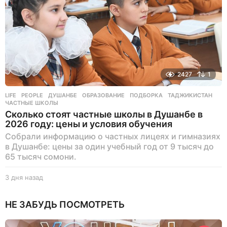
2427
1
LIFE
,
PEOPLE
ДУШАНБЕ
,
ОБРАЗОВАНИЕ
,
ПОДБОРКА
,
ТАДЖИКИСТАН
,
ЧАСТНЫЕ ШКОЛЫ
Сколько стоят частные школы в Душанбе в
2026 году: цены и условия обучения
Собрали информацию о частных лицеях и гимназиях
в Душанбе: цены за один учебный год от 9 тысяч до
65 тысяч сомони.
3 дня назад
3
д
н
НЕ ЗАБУДЬ ПОСМОТРЕТЬ
я
н
а