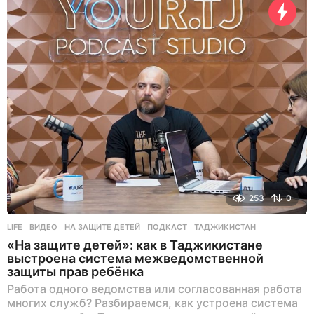
з
а
д
253
0
LIFE
ВИДЕО
,
НА ЗАЩИТЕ ДЕТЕЙ
,
ПОДКАСТ
,
ТАДЖИКИСТАН
«На защите детей»: как в Таджикистане
выстроена система межведомственной
защиты прав ребёнка
Работа одного ведомства или согласованная работа
многих служб? Разбираемся, как устроена система