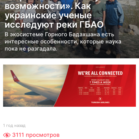
возможности». Как
а
украинские ученые
з
а
исследуют реки ГБАО
д
В экосистеме Горного Бадахшана есть
1
интересные особенности, которые наука
г
пока не разгадала.
о
д
н
а
з
а
д
b
1 год назад
1
y
г
3111
просмотров
Y
о