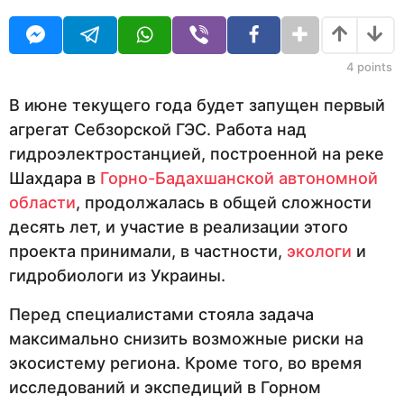
O
д
U
н
R
а
з
4
points
а
д
В июне текущего года будет запущен первый
агрегат Себзорской ГЭС. Работа над
гидроэлектростанцией, построенной на реке
Шахдара в
Горно-Бадахшанской автономной
области
, продолжалась в общей сложности
десять лет, и участие в реализации этого
проекта принимали, в частности,
экологи
и
гидробиологи из Украины.
Перед специалистами стояла задача
максимально снизить возможные риски на
экосистему региона. Кроме того, во время
исследований и экспедиций в Горном