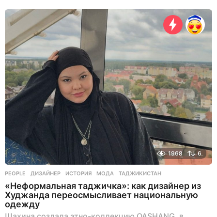
д
е
н
ь
н
а
з
а
д
1968
6
PEOPLE
ДИЗАЙНЕР
,
ИСТОРИЯ
,
МОДА
,
ТАДЖИКИСТАН
«Неформальная таджичка»: как дизайнер из
Худжанда переосмысливает национальную
одежду
Шахина создала этно-коллекцию QASHANG, в