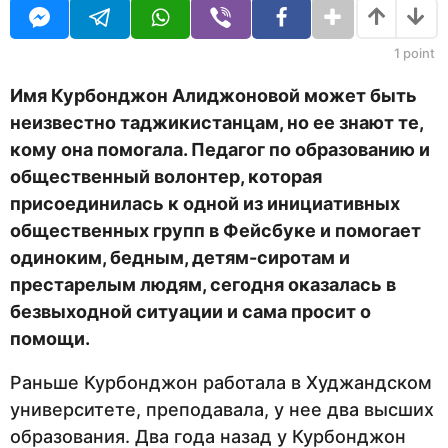
д
U
н
R
а
з
1
point
а
д
Имя Курбонджон Алиджоновой может быть
неизвестно таджикистанцам
, но ее знают те,
кому она помогала
. Педагог по образованию и
общественный волонтер, которая
присоединилась к одной из инициативных
общественных групп в Фейсбуке и помогает
одиноким, бедным, детям-сиротам и
престарелым людям, сегодня оказалась в
безвыходной ситуации и сама просит о
помощи.
Раньше Курбонджон работала в Худжандском
университете, преподавала, у нее два высших
образования. Два года назад у Курбонджон