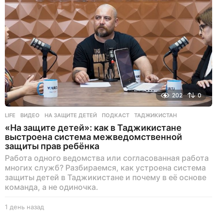
202
0
LIFE
ВИДЕО
,
НА ЗАЩИТЕ ДЕТЕЙ
,
ПОДКАСТ
,
ТАДЖИКИСТАН
«На защите детей»: как в Таджикистане
выстроена система межведомственной
защиты прав ребёнка
Работа одного ведомства или согласованная работа
многих служб? Разбираемся, как устроена система
защиты детей в Таджикистане и почему в её основе
команда, а не одиночка.
1 день назад
1
д