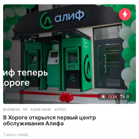
е
н
ь
н
а
з
а
д
1334
0
BUSINESS
,
PR
АЛИФ БАНК
,
ХОРОГ
В Хороге открылся первый центр
обслуживания Алифа
1 день назад
1