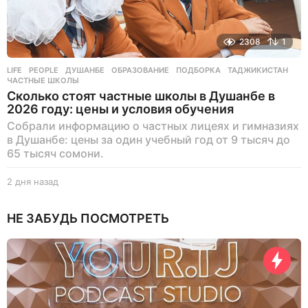
2308
1
LIFE
,
PEOPLE
ДУШАНБЕ
,
ОБРАЗОВАНИЕ
,
ПОДБОРКА
,
ТАДЖИКИСТАН
,
ЧАСТНЫЕ ШКОЛЫ
Сколько стоят частные школы в Душанбе в
2026 году: цены и условия обучения
Собрали информацию о частных лицеях и гимназиях
в Душанбе: цены за один учебный год от 9 тысяч до
65 тысяч сомони.
2 дня назад
2
д
н
НЕ ЗАБУДЬ ПОСМОТРЕТЬ
я
н
а
з
а
д