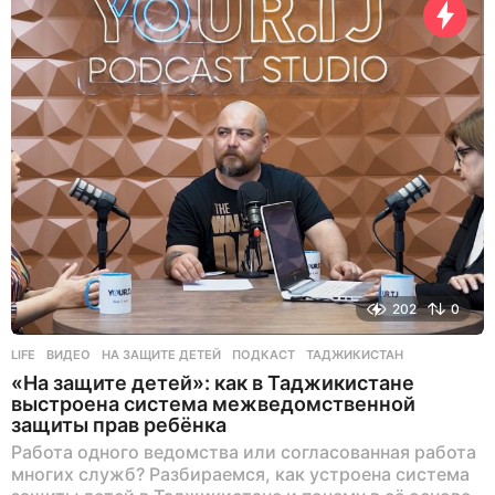
202
0
LIFE
ВИДЕО
,
НА ЗАЩИТЕ ДЕТЕЙ
,
ПОДКАСТ
,
ТАДЖИКИСТАН
«На защите детей»: как в Таджикистане
выстроена система межведомственной
защиты прав ребёнка
Работа одного ведомства или согласованная работа
многих служб? Разбираемся, как устроена система