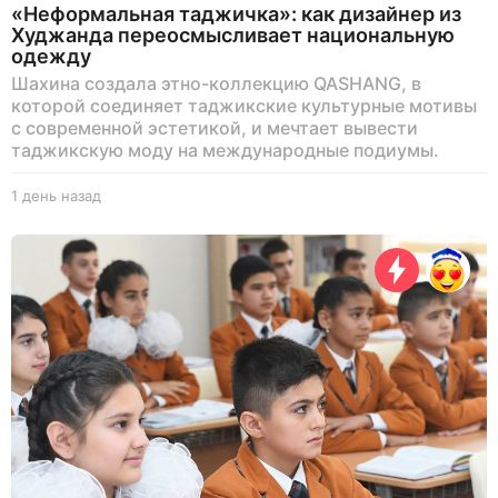
«Неформальная таджичка»: как дизайнер из
Худжанда переосмысливает национальную
одежду
Шахина создала этно-коллекцию QASHANG, в
которой соединяет таджикские культурные мотивы
с современной эстетикой, и мечтает вывести
таджикскую моду на международные подиумы.
1 день назад
1
д
е
н
ь
н
а
з
а
д