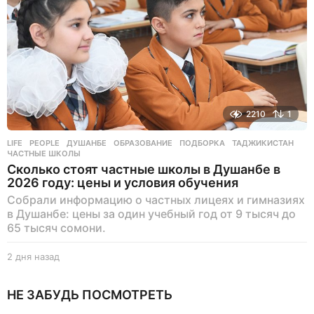
а
д
2210
1
LIFE
,
PEOPLE
ДУШАНБЕ
,
ОБРАЗОВАНИЕ
,
ПОДБОРКА
,
ТАДЖИКИСТАН
,
ЧАСТНЫЕ ШКОЛЫ
Сколько стоят частные школы в Душанбе в
2026 году: цены и условия обучения
Собрали информацию о частных лицеях и гимназиях
в Душанбе: цены за один учебный год от 9 тысяч до
65 тысяч сомони.
2 дня назад
2
д
н
НЕ ЗАБУДЬ ПОСМОТРЕТЬ
я
н