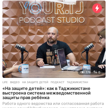
а
з
а
д
176
0
LIFE
ВИДЕО
,
НА ЗАЩИТЕ ДЕТЕЙ
,
ПОДКАСТ
,
ТАДЖИКИСТАН
«На защите детей»: как в Таджикистане
выстроена система межведомственной
защиты прав ребёнка
Работа одного ведомства или согласованная работа