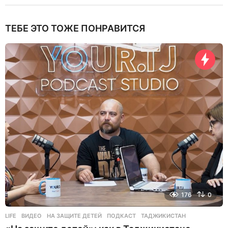
ТЕБЕ ЭТО ТОЖЕ ПОНРАВИТСЯ
176
0
LIFE
ВИДЕО
,
НА ЗАЩИТЕ ДЕТЕЙ
,
ПОДКАСТ
,
ТАДЖИКИСТАН