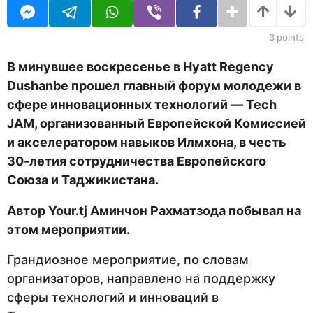
U
н
R
а
з
3
points
а
д
В минувшее воскресенье в Hyatt Regency
Dushanbe прошел гл
авный форум молодежи в
сфере инновационных технологий —
Tech
JAM, организованный Европейской Комиссией
и акселератором навыков Илмхона, в честь
30-летия сотрудничества Европейского
Союза и Таджикистана.
Автор Your.tj Аминчон Рахматзода побывал на
этом мероприятии.
Грандиозное мероприятие, по словам
организаторов, направлено на поддержку
сферы технологий и инноваций в