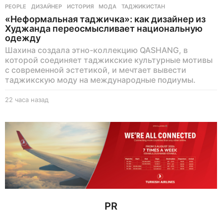
PEOPLE
ДИЗАЙНЕР
,
ИСТОРИЯ
,
МОДА
,
ТАДЖИКИСТАН
«Неформальная таджичка»: как дизайнер из
Худжанда переосмысливает национальную
одежду
Шахина создала этно-коллекцию QASHANG, в
которой соединяет таджикские культурные мотивы
с современной эстетикой, и мечтает вывести
таджикскую моду на международные подиумы.
22 часа назад
2
2
ч
а
с
а
н
а
з
а
д
PR