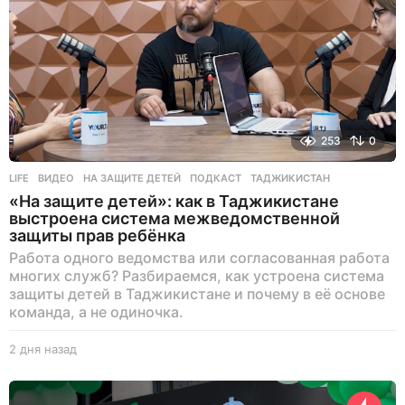
253
0
LIFE
ВИДЕО
,
НА ЗАЩИТЕ ДЕТЕЙ
,
ПОДКАСТ
,
ТАДЖИКИСТАН
«На защите детей»: как в Таджикистане
выстроена система межведомственной
защиты прав ребёнка
Работа одного ведомства или согласованная работа
многих служб? Разбираемся, как устроена система
защиты детей в Таджикистане и почему в её основе
команда, а не одиночка.
2 дня назад
2
д
н
я