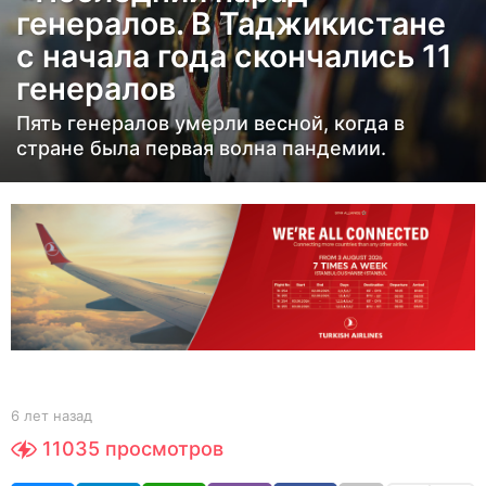
генералов. В Таджикистане
н
с начала года скончались 11
а
генералов
з
а
Пять генералов умерли весной, когда в
д
стране была первая волна пандемии.
6
л
е
т
н
а
з
а
д
b
6 лет назад
6
y
л
11035
просмотров
Y
е
O
т