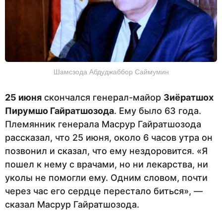
Шамсзода Абдуджаббор Саймумин
25 июня
скончался генерал-майор
Зиёратшох
Пирумшо Гайратшозода
. Ему было 63 года.
Племянник генерала Масрур Гайратшозода
рассказал, что 25 июня, около 6 часов утра он
позвонил и сказал, что ему нездоровится. «Я
пошел к нему с врачами, но ни лекарства, ни
уколы не помогли ему. Одним словом, почти
через час его сердце перестало биться», —
сказал Масрур Гайратшозода.