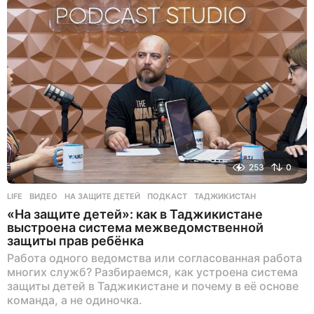
253
0
LIFE
ВИДЕО
,
НА ЗАЩИТЕ ДЕТЕЙ
,
ПОДКАСТ
,
ТАДЖИКИСТАН
«На защите детей»: как в Таджикистане
выстроена система межведомственной
защиты прав ребёнка
Работа одного ведомства или согласованная работа
многих служб? Разбираемся, как устроена система
защиты детей в Таджикистане и почему в её основе
команда, а не одиночка.