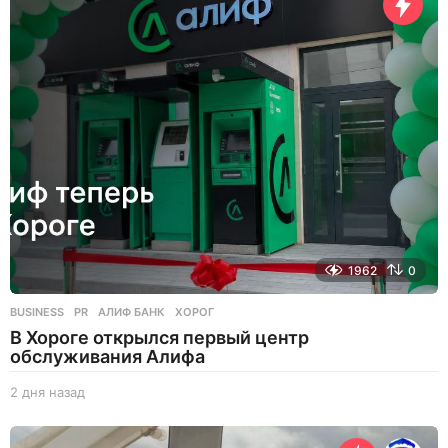
н
а
з
а
д
1962
0
BUSINESS
,
PR
АЛИФ БАНК
,
ХОРОГ
В Хороге открылся первый центр
обслуживания Алифа
2 дня назад
2
д
н