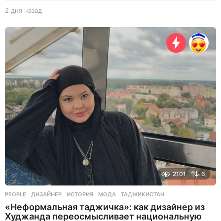
2 дня назад
2
д
н
я
н
а
з
а
д
2101
6
PEOPLE
ДИЗАЙНЕР
,
ИСТОРИЯ
,
МОДА
,
ТАДЖИКИСТАН
«Неформальная таджичка»: как дизайнер из
Худжанда переосмысливает национальную