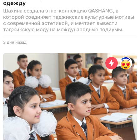
одежду
Шахина создала этно-коллекцию QASHANG, в
которой соединяет таджикские культурные мотивы
с современной эстетикой, и мечтает вывести
таджикскую моду на международные подиумы.
2 дня назад
2
д
н
я
н
а
з
а
д