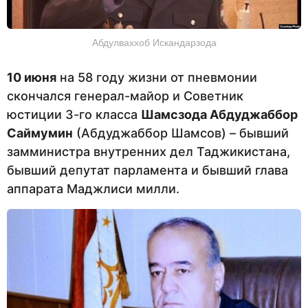
Абдулваххоб Искандарзода
10 июня
на 58 году жизни от пневмонии
скончался генерал-майор и Советник
юстиции 3-го класса
Шамсзода Абдуджаббор
Саймумин
(Абдуджаббор Шамсов) – бывший
замминистра внутренних дел Таджикистана,
бывший депутат парламента и бывший глава
аппарата Маджлиси милли.