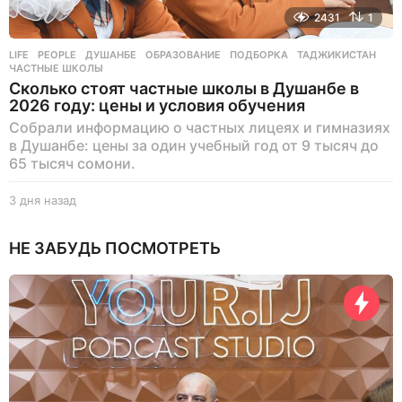
2431
1
LIFE
,
PEOPLE
ДУШАНБЕ
,
ОБРАЗОВАНИЕ
,
ПОДБОРКА
,
ТАДЖИКИСТАН
,
ЧАСТНЫЕ ШКОЛЫ
Сколько стоят частные школы в Душанбе в
2026 году: цены и условия обучения
Собрали информацию о частных лицеях и гимназиях
в Душанбе: цены за один учебный год от 9 тысяч до
65 тысяч сомони.
3 дня назад
3
д
н
НЕ ЗАБУДЬ ПОСМОТРЕТЬ
я
н
а
з
а
д