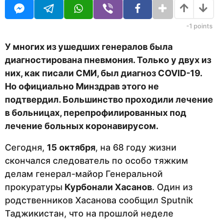
U
н
R
а
з
-1
points
а
д
У многих из ушедших генералов была
диагностирована пневмония. Только у двух из
них, как писали СМИ, был диагноз COVID-19.
Но официально Минздрав этого не
подтвердил. Большинство проходили лечение
в больницах, перепрофилированных под
лечение больных коронавирусом.
Сегодня,
15 октября
, на 68 году жизни
скончался следователь по особо тяжким
делам генерал-майор Генеральной
прокуратуры
Курбонали Хасанов
. Один из
родственников Хасанова сообщил Sputnik
Таджикистан, что на прошлой неделе