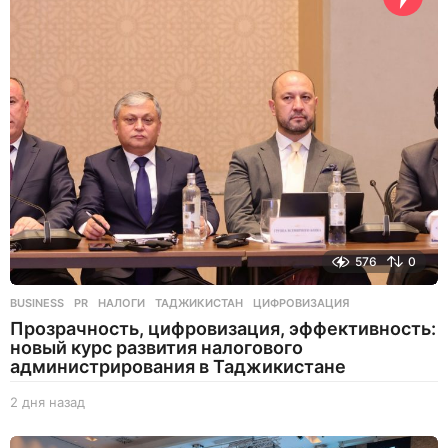
с
о
в
н
а
з
а
д
576
0
BUSINESS
,
PR
НАЛОГИ
,
ТАДЖИКИСТАН
,
ЦИФРОВИЗАЦИЯ
Прозрачность, цифровизация, эффективность:
новый курс развития налогового
администрирования в Таджикистане
2 дня назад
2
д
н