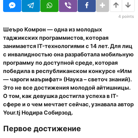
д
U
а
R
н
а
4
points
з
а
Шеъро Комрон — одна из молодых
д
таджикских программистов, которая
занимается IT-технологиями с 14 лет. Для лиц
с инвалидностью она разработала мобильную
программу по доступной среде, которая
победила в республиканском конкурсе «Илм
— чароги маърифат» (Наука – светоч знаний).
Это не все достижения молодой айтишницы.
О том, как девушка достигла успеха в IТ-
сфере и о чем мечтает сейчас, узнавала автор
Your
.
tj
Нодира Собирзод.
Первое достижение