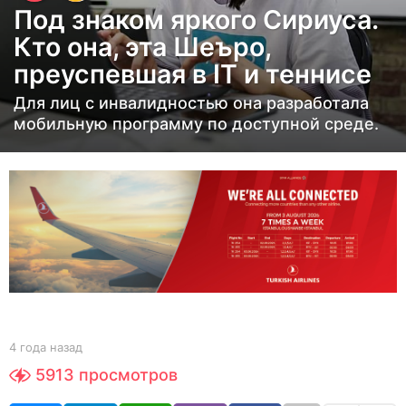
Под знаком яркого Сириуса.
д
Кто она, эта Шеъро,
а
преуспевшая в IT и теннисе
н
а
Для лиц с инвалидностью она разработала
з
мобильную программу по доступной среде.
а
д
4
г
о
д
а
н
а
b
4 года назад
4
y
з
г
5913
просмотров
Y
о
а
O
д