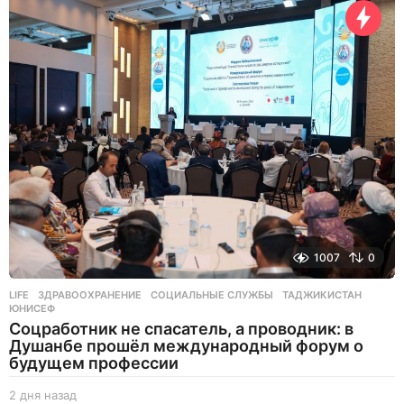
я
н
а
з
а
д
1007
0
LIFE
ЗДРАВООХРАНЕНИЕ
,
СОЦИАЛЬНЫЕ СЛУЖБЫ
,
ТАДЖИКИСТАН
,
ЮНИСЕФ
Соцработник не спасатель, а проводник: в
Душанбе прошёл международный форум о
будущем профессии
2 дня назад
2