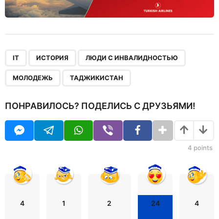
,
,
,
,
IT
ИСТОРИЯ
ЛЮДИ С ИНВАЛИДНОСТЬЮ
МОЛОДЕЖЬ
ТАДЖИКИСТАН
ПОНРАВИЛОСЬ? ПОДЕЛИСЬ С ДРУЗЬЯМИ!
4
points
4
1
2
24
4