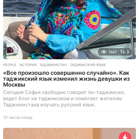
1547
3
PEOPLE
ИСТОРИЯ
,
ТАДЖИКИСТАН
,
ТАДЖИКСКИЙ ЯЗЫК
«Все произошло совершенно случайно». Как
таджикский язык изменил жизнь девушки из
Москвы
Сегодня Софья свободно говорит по-таджикски,
ведет блог на таджикском и помогает жителям
Таджикистана изучать русский язык.
19 часов назад
1
9
ч
а