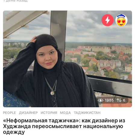
1 день назад
1
д
е
н
ь
н
а
з
а
д
1985
6
PEOPLE
ДИЗАЙНЕР
,
ИСТОРИЯ
,
МОДА
,
ТАДЖИКИСТАН
«Неформальная таджичка»: как дизайнер из
Худжанда переосмысливает национальную
одежду