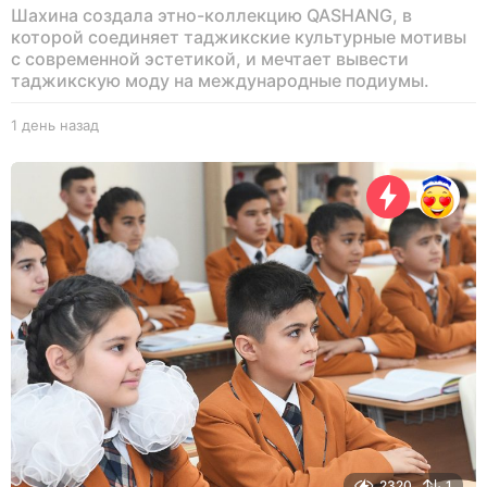
Шахина создала этно-коллекцию QASHANG, в
которой соединяет таджикские культурные мотивы
с современной эстетикой, и мечтает вывести
таджикскую моду на международные подиумы.
1 день назад
1
д
е
н
ь
н
а
з
а
д
2320
1