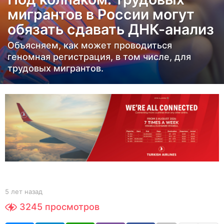
т
мигрантов в России могут
н
обязать сдавать ДНК-анализ
а
з
Объясняем, как может проводиться
а
геномная регистрация, в том числе, для
трудовых мигрантов.
д
5
л
е
т
н
а
з
а
д
b
5 лет назад
5
y
л
3245
просмотров
Y
е
O
т