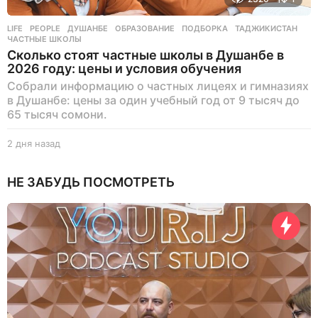
LIFE
,
PEOPLE
ДУШАНБЕ
,
ОБРАЗОВАНИЕ
,
ПОДБОРКА
,
ТАДЖИКИСТАН
,
ЧАСТНЫЕ ШКОЛЫ
Сколько стоят частные школы в Душанбе в
2026 году: цены и условия обучения
Собрали информацию о частных лицеях и гимназиях
в Душанбе: цены за один учебный год от 9 тысяч до
65 тысяч сомони.
2 дня назад
2
д
н
НЕ ЗАБУДЬ ПОСМОТРЕТЬ
я
н
а
з
а
д