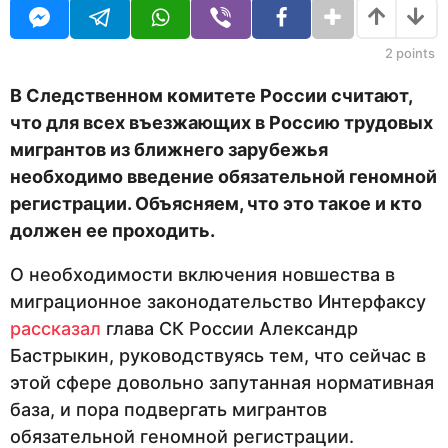
U
н
R
а
з
2
points
а
д
В Следственном комитете России считают,
что для всех въезжающих в Россию трудовых
мигрантов из ближнего зарубежья
необходимо введение обязательной геномной
регистрации. Объясняем, что это такое и кто
должен ее проходить.
О необходимости включения новшества в
миграционное законодательство Интерфаксу
рассказал
глава СК России Александр
Бастрыкин, руководствуясь тем, что сейчас в
этой сфере довольно запутанная нормативная
база, и пора подвергать мигрантов
обязательной геномной регистрации.