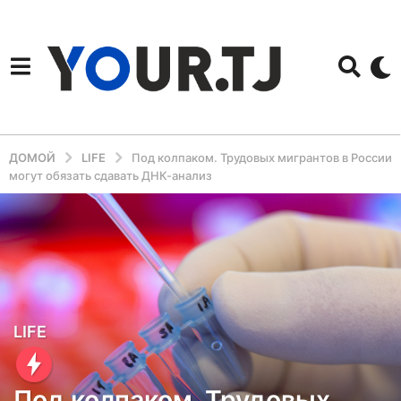
ДОМОЙ
LIFE
Под колпаком. Трудовых мигрантов в России
могут обязать сдавать ДНК-анализ
5
LIFE
л
е
Под колпаком. Трудовых