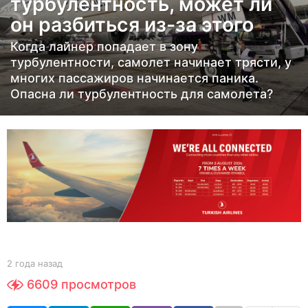
турбулентность, может ли
а
он разбиться из-за этого
н
а
Когда лайнер попадает в зону
з
турбулентности, самолет начинает трясти, у
многих пассажиров начинается паника.
а
Опасна ли турбулентность для самолета?
д
2
г
о
д
а
н
а
з
b
а
2 года назад
2
y
г
д
6609
просмотров
Y
о
O
д