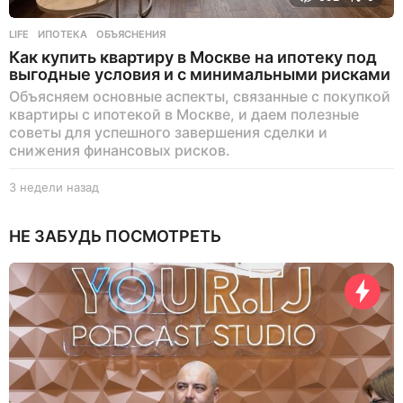
LIFE
ИПОТЕКА
,
ОБЪЯСНЕНИЯ
Как купить квартиру в Москве на ипотеку под
выгодные условия и с минимальными рисками
Объясняем основные аспекты, связанные с покупкой
квартиры с ипотекой в Москве, и даем полезные
советы для успешного завершения сделки и
снижения финансовых рисков.
3 недели назад
3
н
е
НЕ ЗАБУДЬ ПОСМОТРЕТЬ
д
е
л
и
н
а
з
а
д