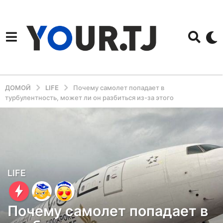
ДОМОЙ
LIFE
Почему самолет попадает в
турбулентность, может ли он разбиться из-за этого
2
LIFE
г
о
Почему самолет попадает в
д