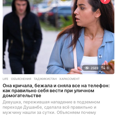
2589
0
LIFE
ОБЪЯСНЕНИЯ
,
ТАДЖИКИСТАН
,
ХАРАССМЕНТ
Она кричала, бежала и сняла все на телефон:
как правильно себя вести при уличном
домогательстве
Девушка, пережившая нападение в подземном
переходе Душанбе, сделала всё правильно и
мужчину нашли за сутки. Объясняем почему