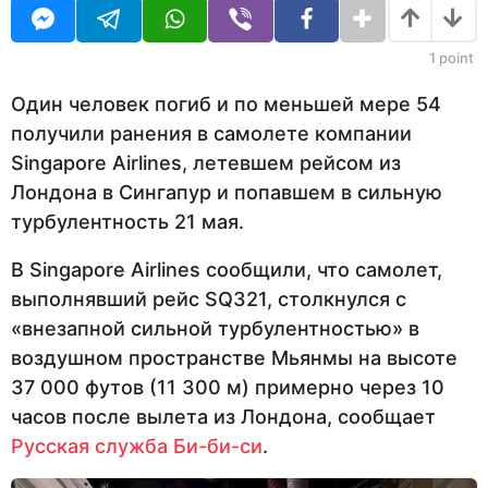
U
а
R
н
а
1
point
з
а
Один человек погиб и по меньшей мере 54
д
получили ранения в самолете компании
Singapore Airlines, летевшем рейсом из
Лондона в Сингапур и попавшем в сильную
турбулентность 21 мая.
В Singapore Airlines сообщили, что самолет,
выполнявший рейс SQ321, столкнулся с
«внезапной сильной турбулентностью» в
воздушном пространстве Мьянмы на высоте
37 000 футов (11 300 м) примерно через 10
часов после вылета из Лондона, сообщает
Русская служба Би-би-си
.